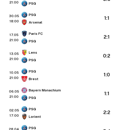
21:00
PSG
PSG
30.05
1:1
18:00
Arsenal
Paris FC
17.05
2:1
21:00
PSG
Lens
13.05
0:2
21:00
PSG
PSG
10.05
1:0
21:00
Brest
Bayern Monachium
06.05
1:1
21:00
PSG
PSG
02.05
2:2
17:00
Lorient
PSG
28.04