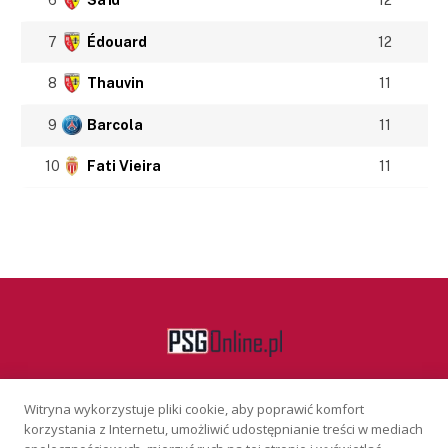
6
Saïd
12
7
Édouard
12
8
Thauvin
11
9
Barcola
11
10
Fati Vieira
11
Witryna wykorzystuje pliki cookie, aby poprawić komfort
Facebook
korzystania z Internetu, umożliwić udostępnianie treści w mediach