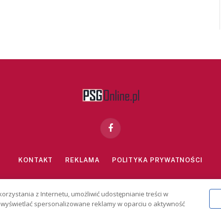
Facebook
KONTAKT
REKLAMA
POLITYKA PRYWATNOŚCI
znie dla osób powyżej 18 lat. Hazard może uzależniać. Graj odpowiedzialn
korzystania z Internetu, umożliwić udostępnianie treści w
2026 PSGonline.pl
 i wyświetlać spersonalizowane reklamy w oparciu o aktywność