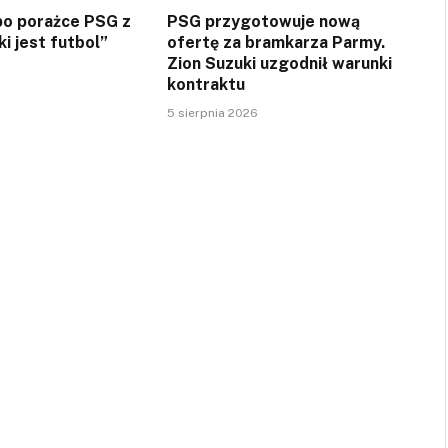
 po porażce PSG z
PSG przygotowuje nową
ki jest futbol”
ofertę za bramkarza Parmy.
Zion Suzuki uzgodnił warunki
kontraktu
5 sierpnia 2026