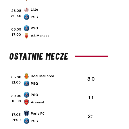
Lille
28.08
:
20:45
PSG
PSG
05.09
:
17:00
AS Monaco
OSTATNIE MECZE
Real Mallorca
05.08
3:0
21:00
PSG
PSG
30.05
1:1
18:00
Arsenal
Paris FC
17.05
2:1
21:00
PSG