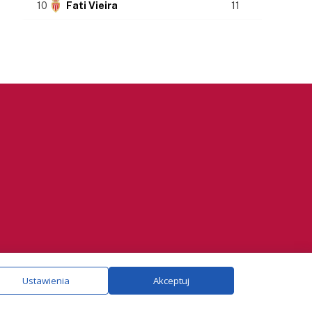
10
Fati Vieira
11
ie.
Szczegóły
Ustawienia
Akceptuj