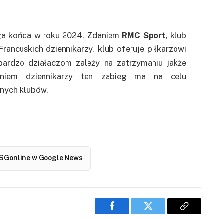
!
a końca w roku 2024. Zdaniem
RMC Sport
, klub
rancuskich dziennikarzy, klub oferuje piłkarzowi
bardzo działaczom zależy na zatrzymaniu jakże
aniem dziennikarzy ten zabieg ma na celu
nnych klubów.
SGonline w Google News
Facebook
Twitter
Copy