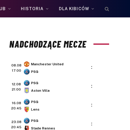
UB
HISTORIA
DLA KIBICÓW
NADCHODZĄCE MECZE
Manchester United
08.08
:
17:00
PSG
PSG
12.08
:
21:00
Aston Villa
PSG
16.08
:
20:45
Lens
PSG
23.08
:
20:45
Stade Rennes