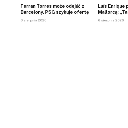
Ferran Torres może odejść z
Luís Enrique
Barcelony. PSG szykuje ofertę
Mallorcą: „Ta
6 sierpnia 2026
6 sierpnia 2026