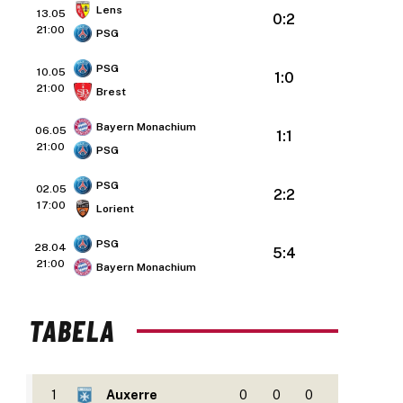
Lens
13.05
0:2
21:00
PSG
PSG
10.05
1:0
21:00
Brest
Bayern Monachium
06.05
1:1
21:00
PSG
PSG
02.05
2:2
17:00
Lorient
PSG
28.04
5:4
21:00
Bayern Monachium
TABELA
1
Auxerre
0
0
0