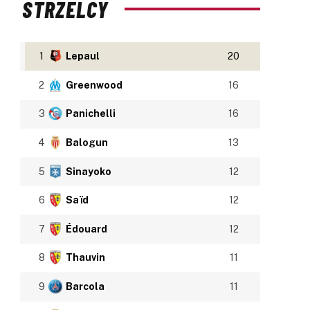
STRZELCY
1
Lepaul
20
2
Greenwood
16
3
Panichelli
16
4
Balogun
13
5
Sinayoko
12
6
Saïd
12
7
Édouard
12
8
Thauvin
11
9
Barcola
11