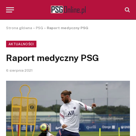
Strona główna
»
PSG
»
Raport medyczny PSG
AKTUALNOŚCI
Raport medyczny PSG
6 sierpnia 2021