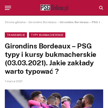
Strona główna
»
Girondins Bordeaux
»
Girondins Bordeaux – PSG typy i kursy bukmacherskie (03.03.2021). Jakie zakłady warto typować ?
TRANSMISJE
TYPY BUKMACHERSKIE
Girondins Bordeaux – PSG
typy i kursy bukmacherskie
(03.03.2021). Jakie zakłady
warto typować ?
1 marca 2021