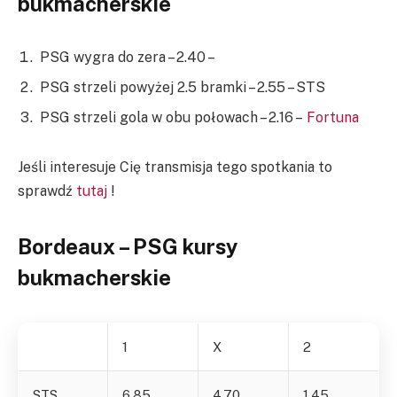
bukmacherskie
PSG wygra do zera – 2.40 –
PSG strzeli powyżej 2.5 bramki – 2.55 – STS
PSG strzeli gola w obu połowach – 2.16 –
Fortuna
Jeśli interesuje Cię transmisja tego spotkania to
sprawdź
tutaj
!
Bordeaux – PSG kursy
bukmacherskie
1
X
2
STS
6.85
4.70
1.45