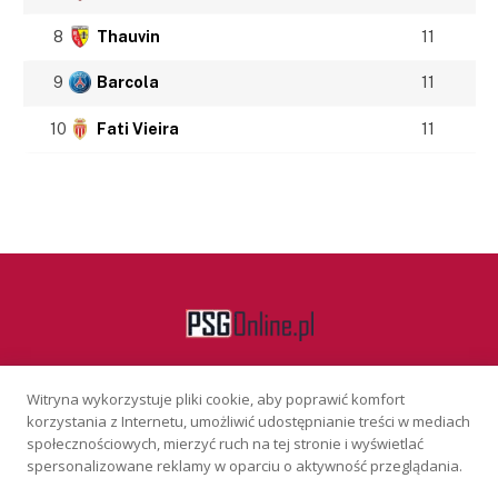
8
Thauvin
11
9
Barcola
11
10
Fati Vieira
11
Witryna wykorzystuje pliki cookie, aby poprawić komfort
Facebook
korzystania z Internetu, umożliwić udostępnianie treści w mediach
społecznościowych, mierzyć ruch na tej stronie i wyświetlać
spersonalizowane reklamy w oparciu o aktywność przeglądania.
KONTAKT
REKLAMA
POLITYKA PRYWATNOŚCI