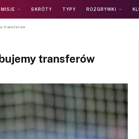
MISJE
SKRÓTY
TYPY
ROZGRYWKI
KL
y transferów
ebujemy transferów