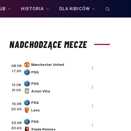
UB
HISTORIA
DLA KIBICÓW
NADCHODZĄCE MECZE
Manchester United
08.08
:
17:00
PSG
PSG
12.08
:
21:00
Aston Villa
PSG
16.08
:
20:45
Lens
PSG
23.08
:
20:45
Stade Rennes