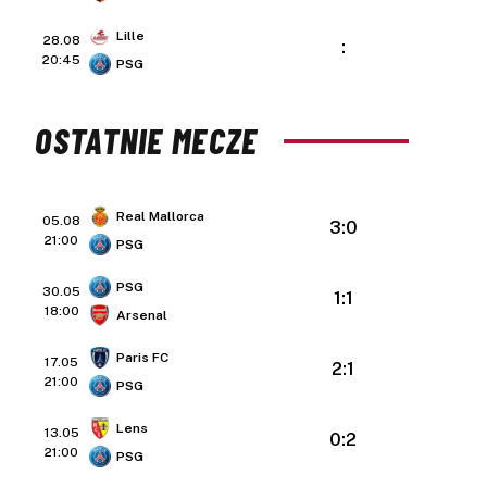
Lille
28.08
:
20:45
PSG
OSTATNIE MECZE
Real Mallorca
05.08
3:0
21:00
PSG
PSG
30.05
1:1
18:00
Arsenal
Paris FC
17.05
2:1
21:00
PSG
Lens
13.05
0:2
21:00
PSG