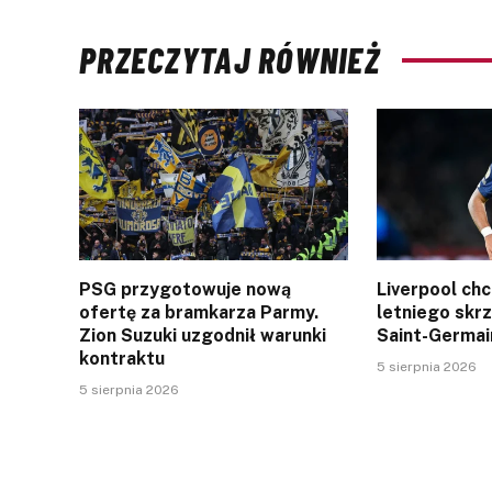
PRZECZYTAJ RÓWNIEŻ
PSG przygotowuje nową
Liverpool ch
ofertę za bramkarza Parmy.
letniego skr
Zion Suzuki uzgodnił warunki
Saint-Germai
kontraktu
5 sierpnia 2026
5 sierpnia 2026