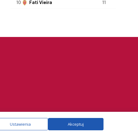
10
Fati Vieira
11
ie.
Szczegóły
Ustawienia
Akceptuj