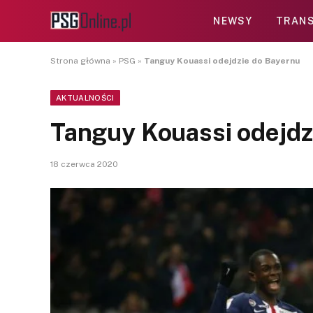
NEWSY
TRANS
Strona główna
»
PSG
»
Tanguy Kouassi odejdzie do Bayernu
AKTUALNOŚCI
Tanguy Kouassi odejdz
18 czerwca 2020