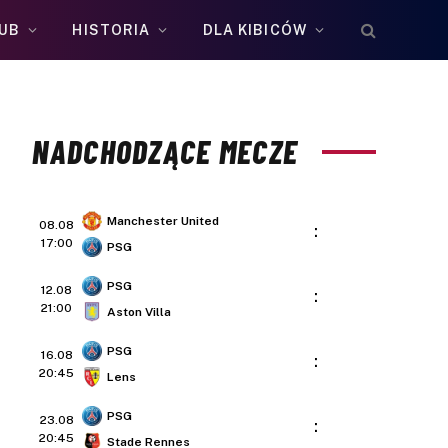
UB
HISTORIA
DLA KIBICÓW
NADCHODZĄCE MECZE
Manchester United
08.08
:
17:00
PSG
PSG
12.08
:
21:00
Aston Villa
PSG
16.08
:
20:45
Lens
PSG
23.08
:
20:45
Stade Rennes