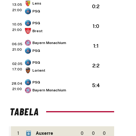
Lens
13.05
0:2
21:00
PSG
PSG
10.05
1:0
21:00
Brest
Bayern Monachium
06.05
1:1
21:00
PSG
PSG
02.05
2:2
17:00
Lorient
PSG
28.04
5:4
21:00
Bayern Monachium
TABELA
1
Auxerre
0
0
0