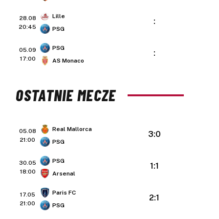
Lille
28.08
:
20:45
PSG
PSG
05.09
:
17:00
AS Monaco
OSTATNIE MECZE
Real Mallorca
05.08
3:0
21:00
PSG
PSG
30.05
1:1
18:00
Arsenal
Paris FC
17.05
2:1
21:00
PSG