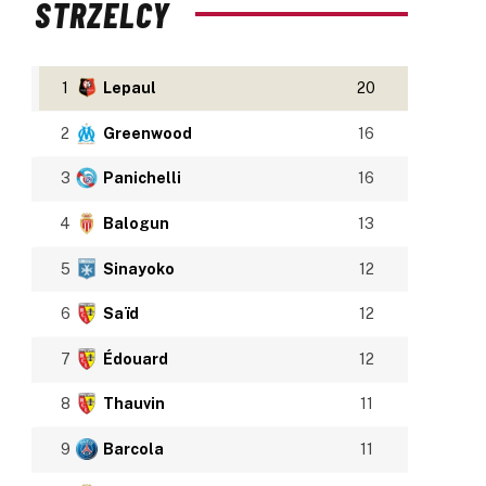
STRZELCY
1
Lepaul
20
2
Greenwood
16
3
Panichelli
16
4
Balogun
13
5
Sinayoko
12
6
Saïd
12
7
Édouard
12
8
Thauvin
11
9
Barcola
11