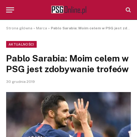
Strona główna
»
Marca
»
Pablo Sarabia: Moim celem w PSG jest zdobywanie trofeów
AKTUALNOŚCI
Pablo Sarabia: Moim celem w
PSG jest zdobywanie trofeów
30 grudnia 2019