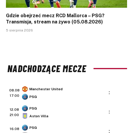
Gdzie obejrzeć mecz RCD Mallorca – PSG?
Transmisja, stream na żywo (05.08.2026)
5 sierpnia 2026
NADCHODZĄCE MECZE
Manchester United
08.08
:
17:00
PSG
PSG
12.08
:
21:00
Aston Villa
PSG
16.08
: