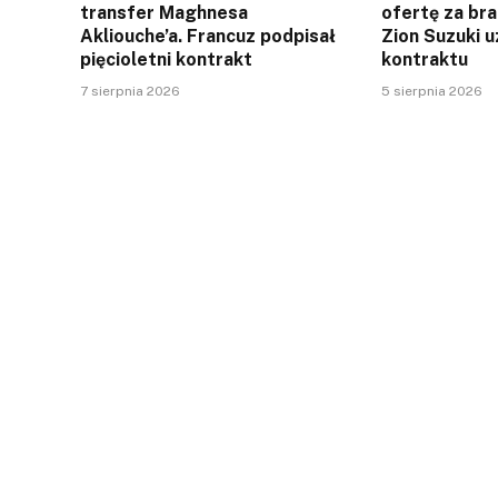
transfer Maghnesa
ofertę za br
Akliouche’a. Francuz podpisał
Zion Suzuki u
pięcioletni kontrakt
kontraktu
7 sierpnia 2026
5 sierpnia 2026