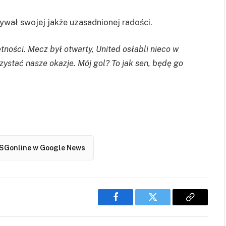
ywał swojej jakże uzasadnionej radości.
tności. Mecz był otwarty, United osłabli nieco w
ystać nasze okazje. Mój gol? To jak sen, będę go
SGonline w Google News
Facebook
Twitter
Copy
Link