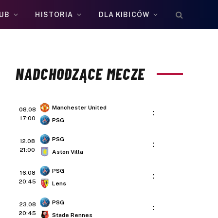
UB
HISTORIA
DLA KIBICÓW
NADCHODZĄCE MECZE
Manchester United
08.08
:
17:00
PSG
PSG
12.08
:
21:00
Aston Villa
PSG
16.08
:
20:45
Lens
PSG
23.08
:
20:45
Stade Rennes