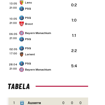
Lens
13.05
0:2
21:00
PSG
PSG
10.05
1:0
21:00
Brest
Bayern Monachium
06.05
1:1
21:00
PSG
PSG
02.05
2:2
17:00
Lorient
PSG
28.04
5:4
21:00
Bayern Monachium
TABELA
1
Auxerre
0
0
0