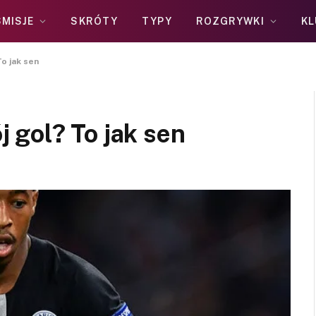
MISJE
SKRÓTY
TYPY
ROZGRYWKI
KL
o jak sen
 gol? To jak sen