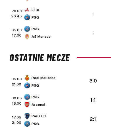
Lille
28.08
:
20:45
PSG
PSG
05.09
:
17:00
AS Monaco
OSTATNIE MECZE
Real Mallorca
05.08
3:0
21:00
PSG
PSG
30.05
1:1
18:00
Arsenal
Paris FC
17.05
2:1
21:00
PSG