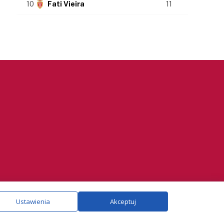
10
Fati Vieira
11
ie.
Szczegóły
Ustawienia
Akceptuj