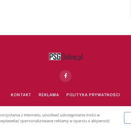
Facebook
KONTAKT
REKLAMA
POLITYKA PRYWATNOŚCI
znie dla osób powyżej 18 lat. Hazard może uzależniać. Graj odpowiedzialn
korzystania z Internetu, umożliwić udostępnianie treści w
2026 PSGonline.pl
 i wyświetlać spersonalizowane reklamy w oparciu o aktywność