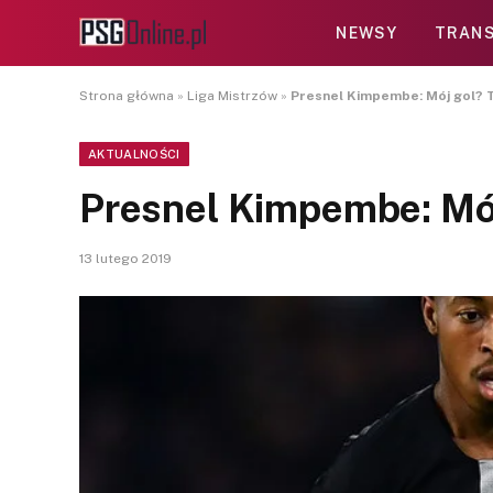
NEWSY
TRANS
Strona główna
»
Liga Mistrzów
»
Presnel Kimpembe: Mój gol? T
AKTUALNOŚCI
Presnel Kimpembe: Mój
13 lutego 2019