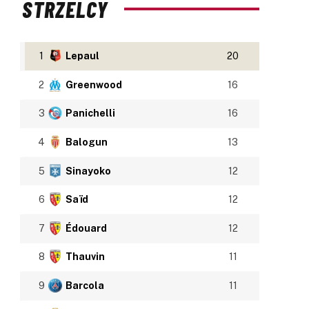
STRZELCY
1
Lepaul
20
2
Greenwood
16
3
Panichelli
16
4
Balogun
13
5
Sinayoko
12
6
Saïd
12
7
Édouard
12
8
Thauvin
11
9
Barcola
11