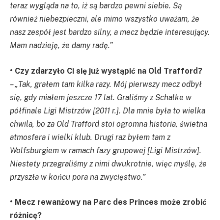
teraz wygląda na to, iż są bardzo pewni siebie. Są
również niebezpieczni, ale mimo wszystko uważam, że
nasz zespół jest bardzo silny, a mecz będzie interesujący.
Mam nadzieję, że damy radę.”
• Czy zdarzyło Ci się już wystąpić na Old Trafford?
– „Tak, grałem tam kilka razy. Mój pierwszy mecz odbył
się, gdy miałem jeszcze 17 lat. Graliśmy z Schalke w
półfinale Ligi Mistrzów [2011 r.]. Dla mnie była to wielka
chwila, bo za Old Trafford stoi ogromna historia, świetna
atmosfera i wielki klub. Drugi raz byłem tam z
Wolfsburgiem w ramach fazy grupowej [Ligi Mistrzów].
Niestety przegraliśmy z nimi dwukrotnie, więc myślę, że
przyszła w końcu pora na zwycięstwo.”
• Mecz rewanżowy na Parc des Princes może zrobić
różnicę?