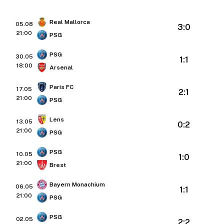
Real Mallorca
05.08
3:0
21:00
PSG
PSG
30.05
1:1
18:00
Arsenal
Paris FC
17.05
2:1
21:00
PSG
Lens
13.05
0:2
21:00
PSG
PSG
10.05
1:0
21:00
Brest
Bayern Monachium
06.05
1:1
21:00
PSG
PSG
02.05
2:2