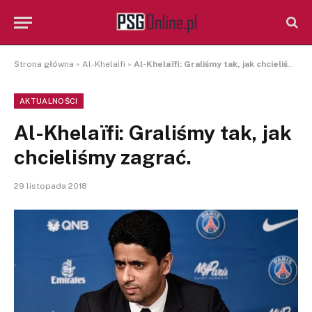
Strona główna
»
Al-Khelaifi
»
Al-Khelaïfi: Graliśmy tak, jak chcieliśmy zagrać.
AKTUALNOŚCI
Al-Khelaïfi: Graliśmy tak, jak
chcieliśmy zagrać.
29 listopada 2018