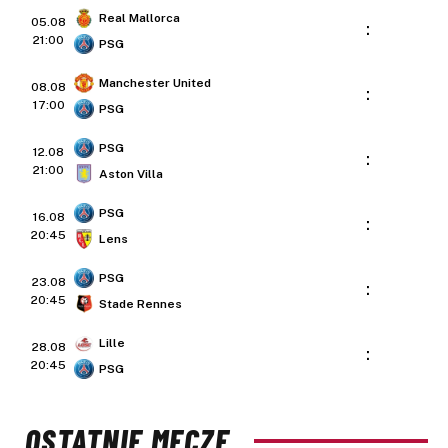
Real Mallorca
05.08
:
21:00
PSG
Manchester United
08.08
:
17:00
PSG
PSG
12.08
:
21:00
Aston Villa
PSG
16.08
:
20:45
Lens
PSG
23.08
:
20:45
Stade Rennes
Lille
28.08
:
20:45
PSG
OSTATNIE MECZE