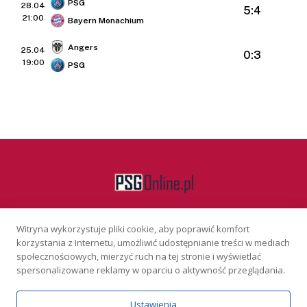
PSG
28.04
5:4
21:00
Bayern Monachium
Angers
25.04
0:3
19:00
PSG
Witryna wykorzystuje pliki cookie, aby poprawić komfort
Facebook
korzystania z Internetu, umożliwić udostępnianie treści w mediach
społecznościowych, mierzyć ruch na tej stronie i wyświetlać
spersonalizowane reklamy w oparciu o aktywność przeglądania.
KONTAKT
REKLAMA
POLITYKA PRYWATNOŚCI
Ustawienia
Serwis wyłącznie dla osób powyżej 18 lat. Hazard może uzależniać.