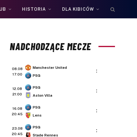
UB
HISTORIA
DLA KIBICÓW
NADCHODZĄCE MECZE
Manchester United
08.08
:
17:00
PSG
PSG
12.08
:
21:00
Aston Villa
PSG
16.08
:
20:45
Lens
PSG
23.08
:
20:45
Stade Rennes