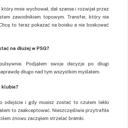
który mnie wychował, dał szanse i rozwijał przez
estem zawodnikiem topowym. Transfer, który nie
Chcę to teraz pokazać na boisku a nie boskować
stać na dłużej w PSG?
pulsywnie. Podjąłem swoje decyzje po długi
e naprawdę długo nad tym wszystkim myślałem.
 klubie?
o odejście i gdy musisz zostać to czułem lekki
iałem to zaakceptować. Nieszczęśliwie przytrafiła
óciłem znowu zacząłem strzelać bramki.