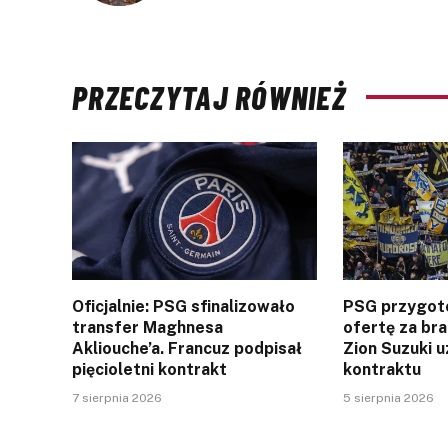
PRZECZYTAJ RÓWNIEŻ
Oficjalnie: PSG sfinalizowało
PSG przygot
transfer Maghnesa
ofertę za br
Akliouche’a. Francuz podpisał
Zion Suzuki u
pięcioletni kontrakt
kontraktu
7 sierpnia 2026
5 sierpnia 2026