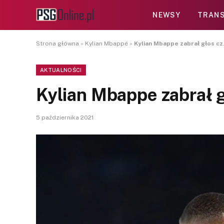
NEWSY
TRANS
Strona główna
»
Kylian Mbappé
»
Kylian Mbappe zabrał głos cz
AKTUALNOŚCI
Kylian Mbappe zabrał g
5 października 2021