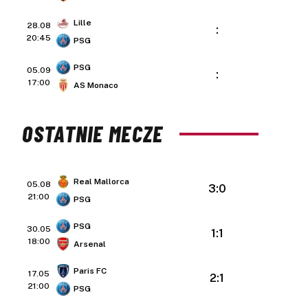
Lille
28.08
:
20:45
PSG
PSG
05.09
:
17:00
AS Monaco
OSTATNIE MECZE
Real Mallorca
05.08
3:0
21:00
PSG
PSG
30.05
1:1
18:00
Arsenal
Paris FC
17.05
2:1
21:00
PSG