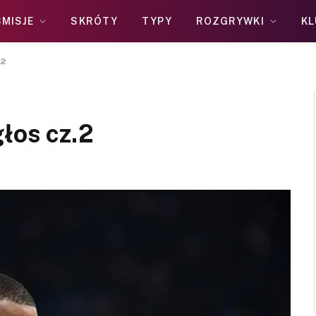
MISJE
SKRÓTY
TYPY
ROZGRYWKI
KL
.2
łos cz.2