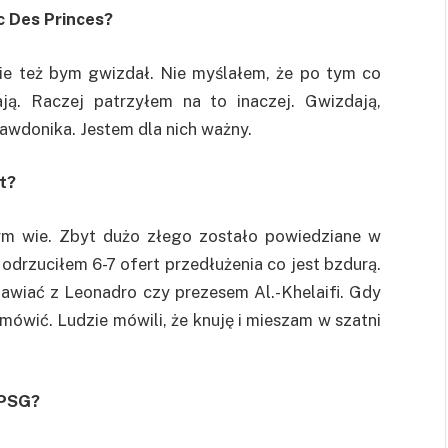
c Des Princes?
wnie też bym gwizdał. Nie myślałem, że po tym co
ją. Raczej patrzyłem na to inaczej. Gwizdają,
zawdonika. Jestem dla nich ważny.
t?
tym wie. Zbyt dużo złego zostało powiedziane w
odrzuciłem 6-7 ofert przedłużenia co jest bzdurą.
mawiać z Leonadro czy prezesem Al.-Khelaifi. Gdy
ówić. Ludzie mówili, że knuję i mieszam w szatni
 PSG?