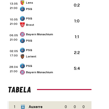
Lens
13.05
0:2
21:00
PSG
PSG
10.05
1:0
21:00
Brest
Bayern Monachium
06.05
1:1
21:00
PSG
PSG
02.05
2:2
17:00
Lorient
PSG
28.04
5:4
21:00
Bayern Monachium
TABELA
1
Auxerre
0
0
0