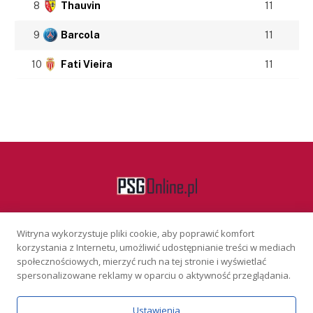
8
Thauvin
11
9
Barcola
11
10
Fati Vieira
11
Witryna wykorzystuje pliki cookie, aby poprawić komfort
Facebook
korzystania z Internetu, umożliwić udostępnianie treści w mediach
społecznościowych, mierzyć ruch na tej stronie i wyświetlać
spersonalizowane reklamy w oparciu o aktywność przeglądania.
KONTAKT
REKLAMA
POLITYKA PRYWATNOŚCI
Ustawienia
Serwis wyłącznie dla osób powyżej 18 lat. Hazard może uzależniać.