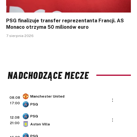
PSG finalizuje transfer reprezentanta Francji. AS
Monaco otrzyma 50 milionów euro
7 sierpnia 2026
NADCHODZĄCE MECZE
Manchester United
08.08
:
17:00
PSG
PSG
12.08
:
21:00
Aston Villa
PSG