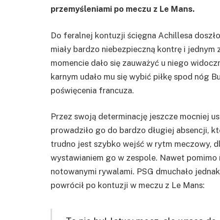
przemyśleniami po meczu z Le Mans.
Do feralnej kontuzji ścięgna Achillesa doszł
miały bardzo niebezpieczną kontrę i jedny
momencie dało się zauważyć u niego widoczny
karnym udało mu się wybić piłkę spod nóg Bu
poświęcenia francuza.
Przez swoją determinację jeszcze mocniej usz
prowadziło go do bardzo długiej absencji, kt
trudno jest szybko wejść w rytm meczowy, dla
wystawianiem go w zespole. Nawet pomimo 
notowanymi rywalami. PSG dmuchało jednak n
powrócił po kontuzji w meczu z Le Mans: