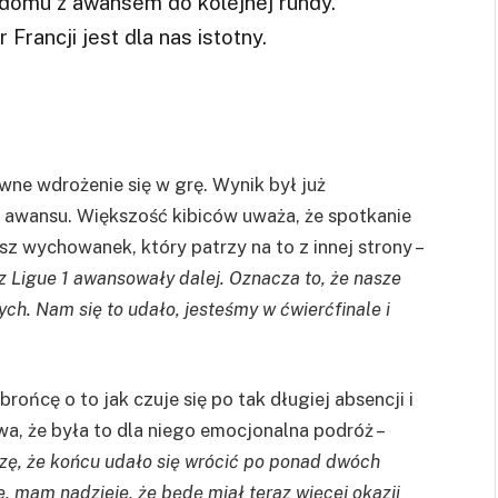
 domu z awansem do kolejnej rundy.
rancji jest dla nas istotny.
ne wdrożenie się w grę. Wynik był już
ty awansu. Większość kibiców uważa, że spotkanie
sz wychowanek, który patrzy na to z innej strony –
 z Ligue 1 awansowały dalej. Oznacza to, że nasze
ych. Nam się to udało, jesteśmy w ćwierćfinale i
rońcę o to jak czuje się po tak długiej absencji i
a, że była to dla niego emocjonalna podróż –
szę, że końcu udało się wrócić po ponad dwóch
e, mam nadzieje, że będę miał teraz więcej okazji