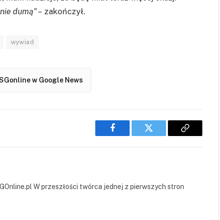
nie dumą” –
zakończył.
wywiad
SGonline w Google News
Facebook
Twitter
Copy
Link
GOnline.pl W przeszłości twórca jednej z pierwszych stron