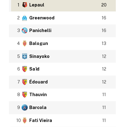
1
Lepaul
20
2
Greenwood
16
3
Panichelli
16
4
Balogun
13
5
Sinayoko
12
6
Saïd
12
7
Édouard
12
8
Thauvin
11
9
Barcola
11
10
Fati Vieira
11