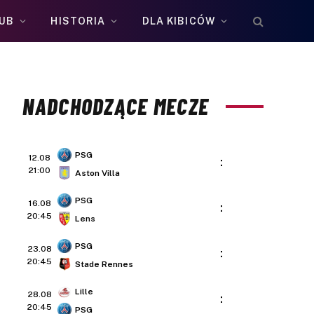
UB
HISTORIA
DLA KIBICÓW
NADCHODZĄCE MECZE
PSG
12.08
:
21:00
Aston Villa
PSG
16.08
:
20:45
Lens
PSG
23.08
:
20:45
Stade Rennes
Lille
28.08
:
20:45
PSG