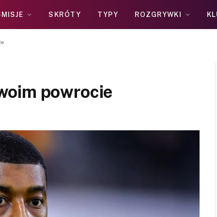
MISJE
SKRÓTY
TYPY
ROZGRYWKI
KL
ie
woim powrocie