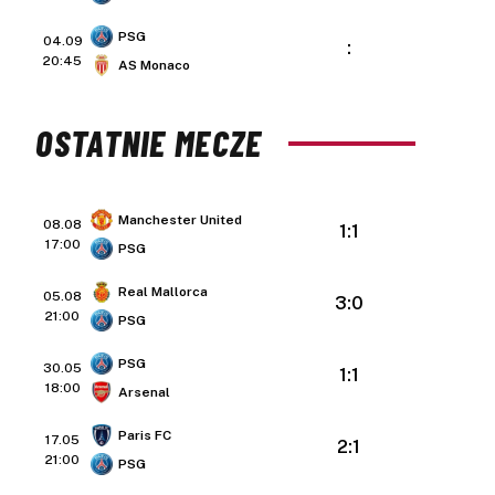
PSG
04.09
:
20:45
AS Monaco
OSTATNIE MECZE
Manchester United
08.08
1:1
17:00
PSG
Real Mallorca
05.08
3:0
21:00
PSG
PSG
30.05
1:1
18:00
Arsenal
Paris FC
17.05
2:1
21:00
PSG