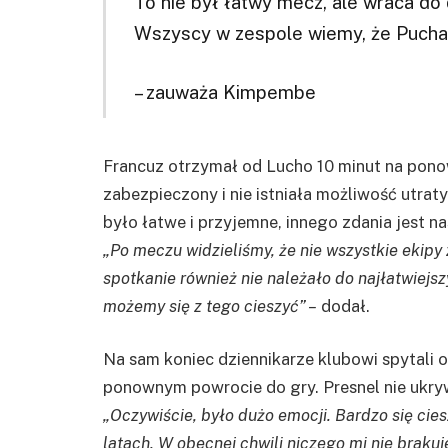
To nie był łatwy mecz, ale wraca do
Wszyscy w zespole wiemy, że Puchar F
– zauważa Kimpembe
Francuz otrzymał od Lucho 10 minut na ponow
zabezpieczony i nie istniała możliwość utra
było łatwe i przyjemne, innego zdania jest na
„Po meczu widzieliśmy, że nie wszystkie ekipy
spotkanie również nie należało do najłatwiejsz
możemy się z tego cieszyć” –
dodał.
Na sam koniec dziennikarze klubowi spytali ob
ponownym powrocie do gry. Presnel nie ukryw
„
Oczywiście, było dużo emocji. Bardzo się cie
latach. W obecnej chwili niczego mi nie brakuj