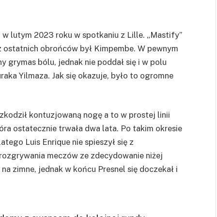
o w lutym 2023 roku w spotkaniu z Lille. „Mastify”
m z ostatnich obrońców był Kimpembe. W pewnym
 grymas bólu, jednak nie poddał się i w polu
raka Yilmaza. Jak się okazuje, było to ogromne
kodził kontuzjowaną nogę a to w prostej linii
óra ostatecznie trwała dwa lata. Po takim okresie
tego Luis Enrique nie spieszył się z
rozgrywania meczów ze zdecydowanie niżej
a zimne, jednak w końcu Presnel się doczekał i