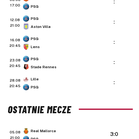
:
17:00
PSG
PSG
12.08
:
21:00
Aston Villa
PSG
16.08
:
20:45
Lens
PSG
23.08
:
20:45
Stade Rennes
Lille
28.08
:
20:45
PSG
OSTATNIE MECZE
Real Mallorca
05.08
3:0
21:00
PSG