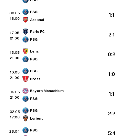
PSG
30.05
1:1
18:00
Arsenal
Paris FC
17.05
2:1
21:00
PSG
Lens
13.05
0:2
21:00
PSG
PSG
10.05
1:0
21:00
Brest
Bayern Monachium
06.05
1:1
21:00
PSG
PSG
02.05
2:2
17:00
Lorient
PSG
28.04
5:4