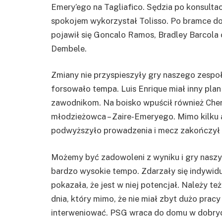
Emery’ego na Tagliafico. Sędzia po konsultacj
spokojem wykorzystał Tolisso. Po bramce do
pojawił się Goncalo Ramos, Bradley Barcola o
Dembele.
Zmiany nie przyspieszyły gry naszego zespoł
forsowało tempa. Luis Enrique miał inny pla
zawodnikom. Na boisko wpuścił również Cher 
młodzieżowca – Zaire-Emeryego. Mimo kilku ak
podwyższyło prowadzenia i mecz zakończył s
Możemy być zadowoleni z wyniku i gry nasz
bardzo wysokie tempo. Zdarzały się indywidu
pokazała, że jest w niej potencjał. Należy 
dnia, który mimo, że nie miał zbyt dużo pra
interweniować. PSG wraca do domu w dobry