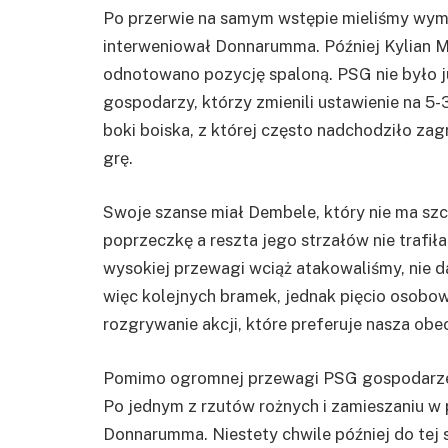
Po przerwie na samym wstępie mieliśmy wymi
interweniował Donnarumma. Później Kylian M
odnotowano pozycję spaloną. PSG nie było j
gospodarzy, którzy zmienili ustawienie na 5
boki boiska, z której często nadchodziło zag
grę.
Swoje szanse miał Dembele, który nie ma szc
poprzeczkę a reszta jego strzałów nie trafił
wysokiej przewagi wciąż atakowaliśmy, nie
więc kolejnych bramek, jednak pięcio osobo
rozgrywanie akcji, które preferuje nasza obec
Pomimo ogromnej przewagi PSG gospodarze po
Po jednym z rzutów rożnych i zamieszaniu w 
Donnarumma. Niestety chwile później do tej s