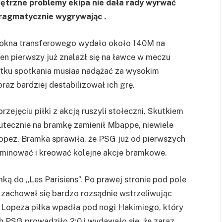
ętrzne problemy ekipa nie dała rady wyrwać
ragmatycznie wygrywając .
ch okna transferowego wydało około 140M na
en pierwszy już znalazł się na ławce w meczu
zątku spotkania musiaa nadążać za wysokim
raz bardziej destabilizował ich grę.
zejęciu piłki z akcją ruszyli stołeczni. Skutkiem
 skutecznie na bramkę zamienił Mbappe, niewiele
opez. Bramka sprawiła, że PSG już od pierwszych
dominować i kreować kolejne akcje bramkowe.
 do „Les Parisiens”. Po prawej stronie pod pole
i zachował się bardzo rozsądnie wstrzeliwując
ji Lopeza piłka wpadła pod nogi Hakimiego, który
h PSG prowadziło 2:0 i wydawało się, że zaraz