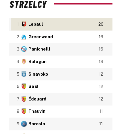
STRZELCY
1
Lepaul
20
2
Greenwood
16
3
Panichelli
16
4
Balogun
13
5
Sinayoko
12
6
Saïd
12
7
Édouard
12
8
Thauvin
11
9
Barcola
11