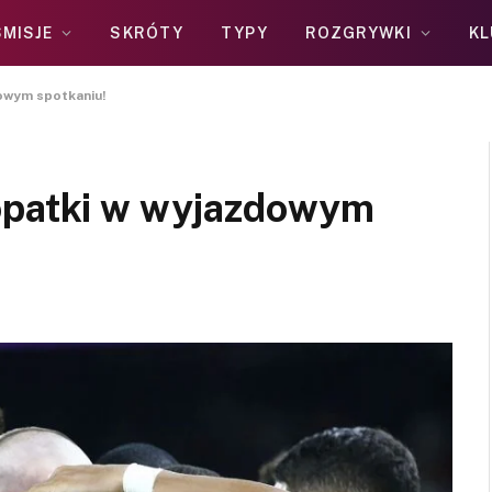
MISJE
SKRÓTY
TYPY
ROZGRYWKI
KL
dowym spotkaniu!
łopatki w wyjazdowym