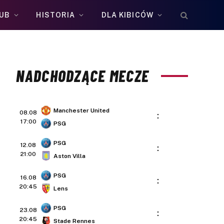
UB
HISTORIA
DLA KIBICÓW
NADCHODZĄCE MECZE
Manchester United
08.08
:
17:00
PSG
PSG
12.08
:
21:00
Aston Villa
PSG
16.08
:
20:45
Lens
PSG
23.08
:
20:45
Stade Rennes