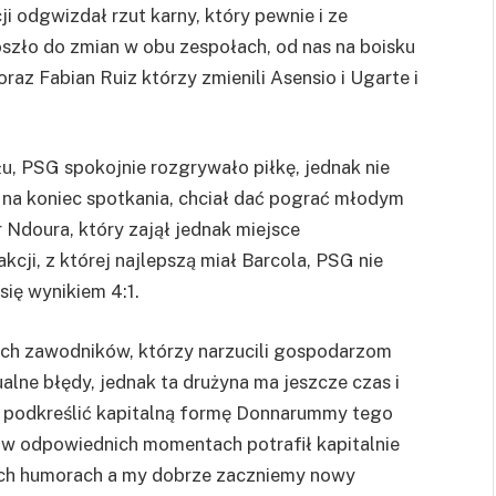
i odgwizdał rzut karny, który pewnie i ze
szło do zmian w obu zespołach, od nas na boisku
raz Fabian Ruiz którzy zmienili Asensio i Ugarte i
u, PSG spokojnie rozgrywało piłkę, jednak nie
n na koniec spotkania, chciał dać pograć młodym
Ndoura, który zajął jednak miejsce
cji, z której najlepszą miał Barcola, PSG nie
ię wynikiem 4:1.
ych zawodników, którzy narzucili gospodarzom
alne błędy, jednak ta drużyna ma jeszcze czas i
też podkreślić kapitalną formę Donnarummy tego
cy w odpowiednich momentach potrafił kapitalnie
ch humorach a my dobrze zaczniemy nowy