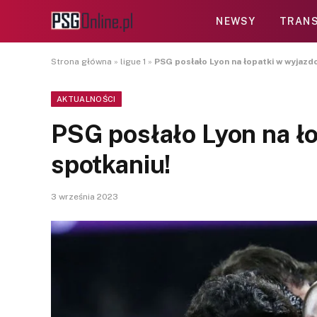
NEWSY
TRANS
Strona główna
»
ligue 1
»
PSG posłało Lyon na łopatki w wyjaz
AKTUALNOŚCI
PSG posłało Lyon na 
spotkaniu!
3 września 2023