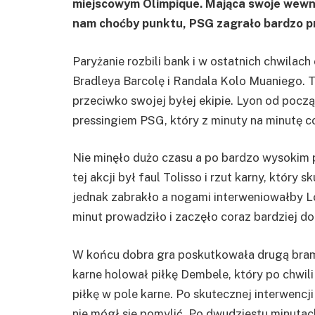
miejscowym Olimpique. Mająca swoje wewn
nam choćby punktu, PSG zagrało bardzo p
Paryżanie rozbili bank i w ostatnich chwila
Bradleya Barcolę i Randala Kolo Muaniego. T
przeciwko swojej byłej ekipie. Lyon od poc
pressingiem PSG, który z minuty na minutę co
Nie minęło dużo czasu a po bardzo wysokim pr
tej akcji był faul Tolisso i rzut karny, który
jednak zabrakło a nogami interweniowałby L
minut prowadziło i zaczęło coraz bardziej 
W końcu dobra gra poskutkowała drugą bramką
karne holował piłkę Dembele, który po chwil
piłkę w pole karne. Po skutecznej interwenc
nie mógł się pomylić. Po dwudziestu minutac