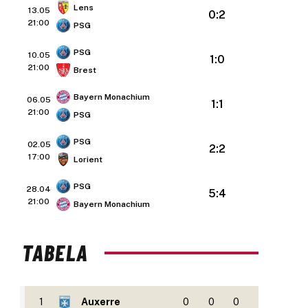
Lens
13.05
0:2
21:00
PSG
PSG
10.05
1:0
21:00
Brest
Bayern Monachium
06.05
1:1
21:00
PSG
PSG
02.05
2:2
17:00
Lorient
PSG
28.04
5:4
21:00
Bayern Monachium
TABELA
1
Auxerre
0
0
0