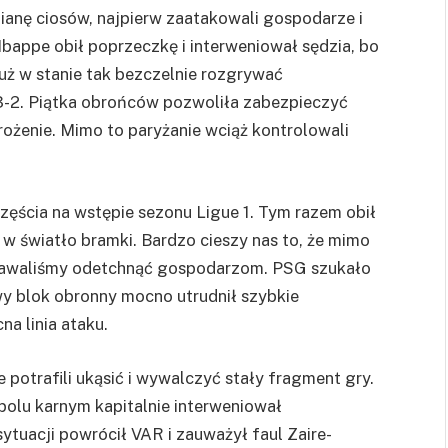
anę ciosów, najpierw zaatakowali gospodarze i
bappe obił poprzeczkę i interweniował sędzia, bo
uż w stanie tak bezczelnie rozgrywać
-3-2. Piątka obrońców pozwoliła zabezpieczyć
rożenie. Mimo to paryżanie wciąż kontrolowali
zęścia na wstępie sezonu Ligue 1. Tym razem obił
a w światło bramki. Bardzo cieszy nas to, że mimo
 dawaliśmy odetchnąć gospodarzom. PSG szukało
wy blok obronny mocno utrudnił szybkie
na linia ataku.
trafili ukąsić i wywalczyć stały fragment gry.
polu karnym kapitalnie interweniował
ytuacji powrócił VAR i zauważył faul Zaire-