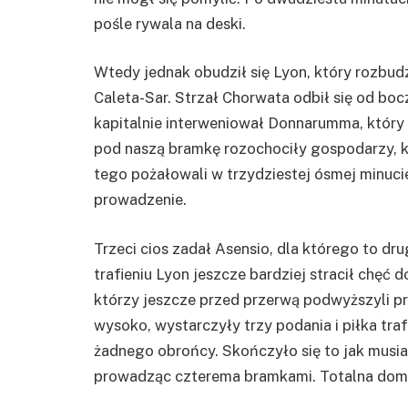
pośle rywala na deski.
Wtedy jednak obudził się Lyon, który rozbudzi
Caleta-Sar. Strzał Chorwata odbił się od boc
kapitalnie interweniował Donnarumma, który
pod naszą bramkę rozochociły gospodarzy, 
tego pożałowali w trzydziestej ósmej minuc
prowadzenie.
Trzeci cios zadał Asensio, dla którego to dr
trafieniu Lyon jeszcze bardziej stracił chęć 
którzy jeszcze przed przerwą podwyższyli 
wysoko, wystarczyły trzy podania i piłka tra
żadnego obrońcy. Skończyło się to jak musiał
prowadząc czterema bramkami. Totalna domi