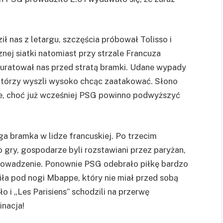
ł nas z letargu, szczęścia próbował Tolisso i
znej siatki natomiast przy strzale Francuza
 uratował nas przed stratą bramki. Udane wypady
którzy wyszli wysoko chcąc zaatakować. Słono
ie, choć już wcześniej PSG powinno podwyższyć
uga bramka w lidze francuskiej. Po trzecim
do gry, gospodarze byli rozstawiani przez paryżan,
prowadzenie. Ponownie PSG odebrało piłkę bardzo
fiła pod nogi Mbappe, który nie miał przed sobą
o i „Les Parisiens” schodzili na przerwę
nacja!