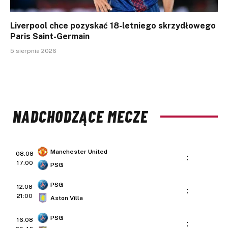
Liverpool chce pozyskać 18-letniego skrzydłowego
Paris Saint-Germain
5 sierpnia 2026
NADCHODZĄCE MECZE
Manchester United
08.08
:
17:00
PSG
PSG
12.08
:
21:00
Aston Villa
PSG
16.08
: