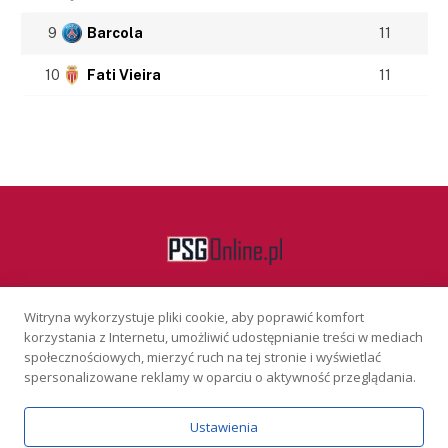
9
Barcola
11
10
Fati Vieira
11
Witryna wykorzystuje pliki cookie, aby poprawić komfort
Facebook
korzystania z Internetu, umożliwić udostępnianie treści w mediach
społecznościowych, mierzyć ruch na tej stronie i wyświetlać
spersonalizowane reklamy w oparciu o aktywność przeglądania.
KONTAKT
REKLAMA
POLITYKA PRYWATNOŚCI
Ustawienia
Serwis wyłącznie dla osób powyżej 18 lat. Hazard może uzależniać.