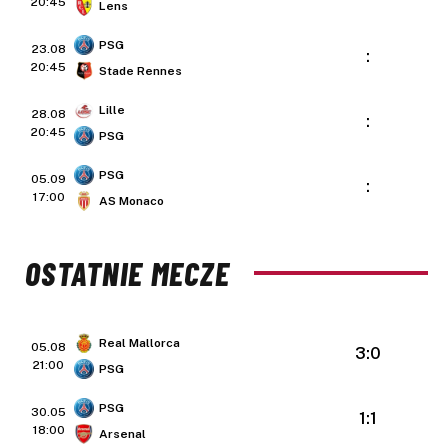
20:45
Lens
PSG
23.08
:
20:45
Stade Rennes
Lille
28.08
:
20:45
PSG
PSG
05.09
:
17:00
AS Monaco
OSTATNIE MECZE
Real Mallorca
05.08
3:0
21:00
PSG
PSG
30.05
1:1
18:00
Arsenal