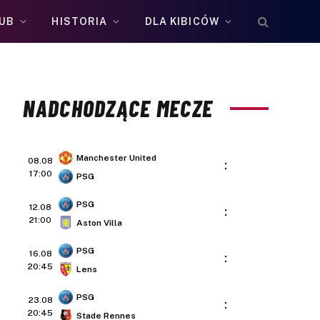
UB
HISTORIA
DLA KIBICÓW
NADCHODZĄCE MECZE
Manchester United
08.08
:
17:00
PSG
PSG
12.08
:
21:00
Aston Villa
PSG
16.08
:
20:45
Lens
PSG
23.08
:
20:45
Stade Rennes