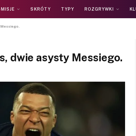
MISJE
SKRÓTY
TYPY
ROZGRYWKI
KL
 Messiego.
, dwie asysty Messiego.