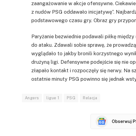
zaangażowanie w akcje ofensywne. Ciekawie u
z nudów PSG oddawało inicjatywę”. Najbardzi
podstawowego czasu gry. Obraz gry przypom
Paryżanie bezwiednie podawali piłkę między 
do ataku. Zdawali sobie sprawę, że prowadzą 
wyglądało to jakby bronili korzystnego wynik
drużyną ligi. Defensywne podejście się nie 
złapało kontakt i rozpoczęły się nerwy. Na s
ostatnie minuty PSG powinno się jednak wsty
Angers
ligue 1
PSG
Relacja
Obserwuj P