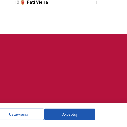
10
Fati Vieira
11
ie.
Szczegóły
Ustawienia
Akceptuj