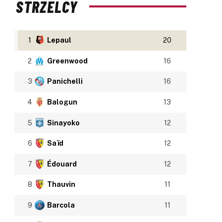
STRZELCY
1
Lepaul
20
2
Greenwood
16
3
Panichelli
16
4
Balogun
13
5
Sinayoko
12
6
Saïd
12
7
Édouard
12
8
Thauvin
11
9
Barcola
11