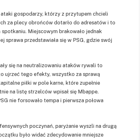
ataki gospodarzy, którzy z przytupem chcieli
nych za plecy obrońców dotarło do adresatów i to
ym spotkaniu. Miejscowym brakowało jednak
czej sprawa przedstawiała się w PSG, gdzie swój
ały się na neutralizowaniu ataków rywali to
ło ujrzeć tego efekty, wszystko za sprawą
italne piłki w pole karne, które zupełnie
ie na listę strzelców wpisał się Mbappe.
SG nie forsowało tempa i pierwsza połowa
ofensywnych poczynań, paryżanie wyszli na drugą
początku było widać zdecydowanie mniejsze