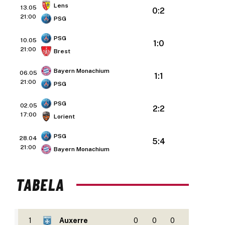
Lens
13.05
0:2
21:00
PSG
PSG
10.05
1:0
21:00
Brest
Bayern Monachium
06.05
1:1
21:00
PSG
PSG
02.05
2:2
17:00
Lorient
PSG
28.04
5:4
21:00
Bayern Monachium
TABELA
1
Auxerre
0
0
0