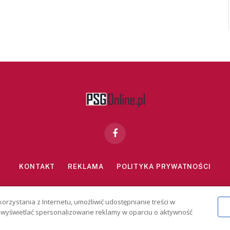
Facebook
KONTAKT
REKLAMA
POLITYKA PRYWATNOŚCI
znie dla osób powyżej 18 lat. Hazard może uzależniać. Graj odpowiedzialn
korzystania z Internetu, umożliwić udostępnianie treści w
2026 PSGonline.pl
 i wyświetlać spersonalizowane reklamy w oparciu o aktywność