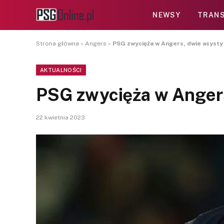
NEWSY
TRANS
Strona główna
»
Angers
»
PSG zwycięża w Angers, dwie asysty
AKTUALNOŚCI
PSG zwycięża w Angers
22 kwietnia 2023