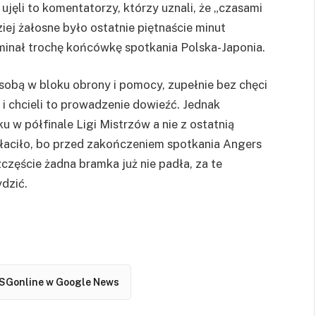
jęli to komentatorzy, którzy uznali, że „czasami
ej żałosne było ostatnie piętnaście minut
inał trochę końcówkę spotkania Polska-Japonia.
sobą w bloku obrony i pomocy, zupełnie bez chęci
i chcieli to prowadzenie dowieźć. Jednak
u w półfinale Ligi Mistrzów a nie z ostatnią
opłaciło, bo przed zakończeniem spotkania Angers
zczęście żadna bramka już nie padła, za te
dzić.
SGonline w Google News