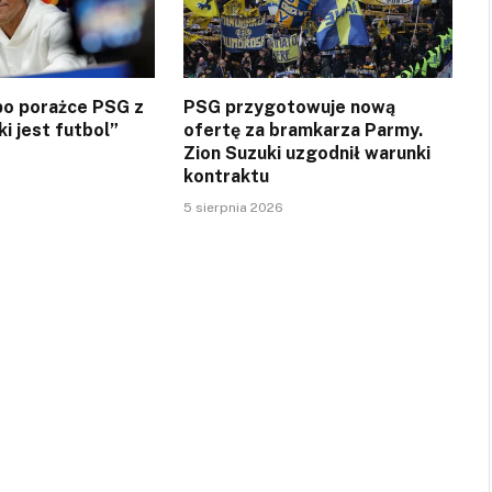
 po porażce PSG z
PSG przygotowuje nową
ki jest futbol”
ofertę za bramkarza Parmy.
Zion Suzuki uzgodnił warunki
kontraktu
5 sierpnia 2026