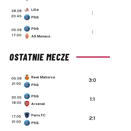
Lille
28.08
:
20:45
PSG
PSG
05.09
:
17:00
AS Monaco
OSTATNIE MECZE
Real Mallorca
05.08
3:0
21:00
PSG
PSG
30.05
1:1
18:00
Arsenal
Paris FC
17.05
2:1
21:00
PSG