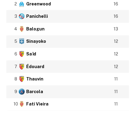
2
Greenwood
16
3
Panichelli
16
4
Balogun
13
5
Sinayoko
12
6
Saïd
12
7
Édouard
12
8
Thauvin
11
9
Barcola
11
10
Fati Vieira
11