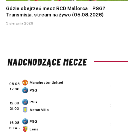
Gdzie obejrzeć mecz RCD Mallorca – PSG?
Transmisja, stream na żywo (05.08.2026)
5 sierpnia 2026
NADCHODZĄCE MECZE
Manchester United
08.08
:
17:00
PSG
PSG
12.08
:
21:00
Aston Villa
PSG
16.08
:
20:45
Lens