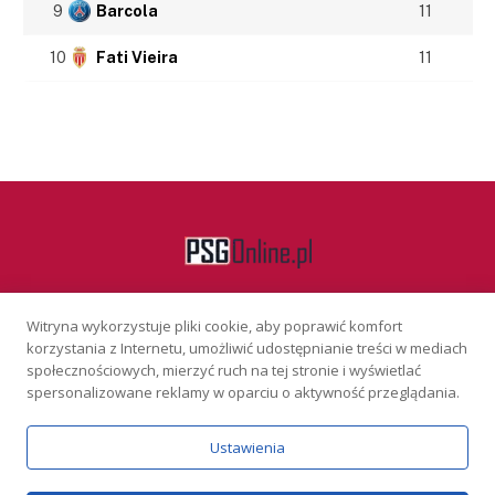
9
Barcola
11
10
Fati Vieira
11
Witryna wykorzystuje pliki cookie, aby poprawić komfort
Facebook
korzystania z Internetu, umożliwić udostępnianie treści w mediach
społecznościowych, mierzyć ruch na tej stronie i wyświetlać
spersonalizowane reklamy w oparciu o aktywność przeglądania.
KONTAKT
REKLAMA
POLITYKA PRYWATNOŚCI
Ustawienia
Serwis wyłącznie dla osób powyżej 18 lat. Hazard może uzależniać.
Graj odpowiedzialnie.
Szczegóły
Copyright © 2026 PSGonline.pl