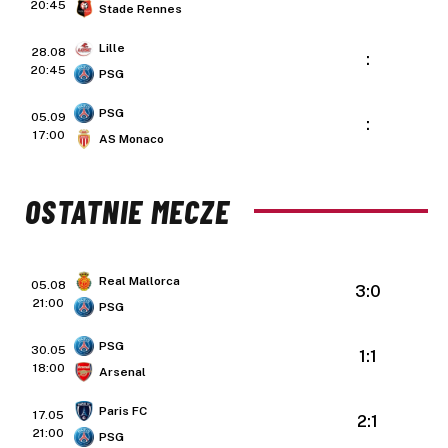
20:45
Stade Rennes
Lille
28.08
:
20:45
PSG
PSG
05.09
:
17:00
AS Monaco
OSTATNIE MECZE
Real Mallorca
05.08
3:0
21:00
PSG
PSG
30.05
1:1
18:00
Arsenal
Paris FC
17.05
2:1
21:00
PSG