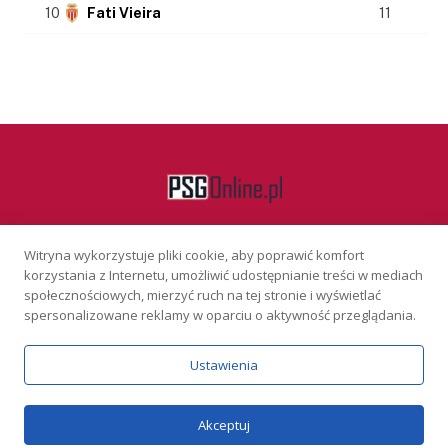
10
Fati Vieira
11
Witryna wykorzystuje pliki cookie, aby poprawić komfort
Facebook
korzystania z Internetu, umożliwić udostępnianie treści w mediach
społecznościowych, mierzyć ruch na tej stronie i wyświetlać
spersonalizowane reklamy w oparciu o aktywność przeglądania.
KONTAKT
REKLAMA
POLITYKA PRYWATNOŚCI
Ustawienia
Serwis wyłącznie dla osób powyżej 18 lat. Hazard może uzależniać.
Graj odpowiedzialnie.
Szczegóły
Copyright © 2026 PSGonline.pl
Akceptuj