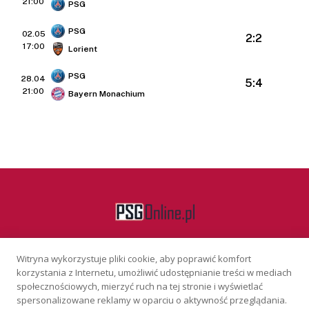
21:00
PSG
PSG
02.05
2:2
17:00
Lorient
PSG
28.04
5:4
21:00
Bayern Monachium
Witryna wykorzystuje pliki cookie, aby poprawić komfort
Facebook
korzystania z Internetu, umożliwić udostępnianie treści w mediach
społecznościowych, mierzyć ruch na tej stronie i wyświetlać
spersonalizowane reklamy w oparciu o aktywność przeglądania.
KONTAKT
REKLAMA
POLITYKA PRYWATNOŚCI