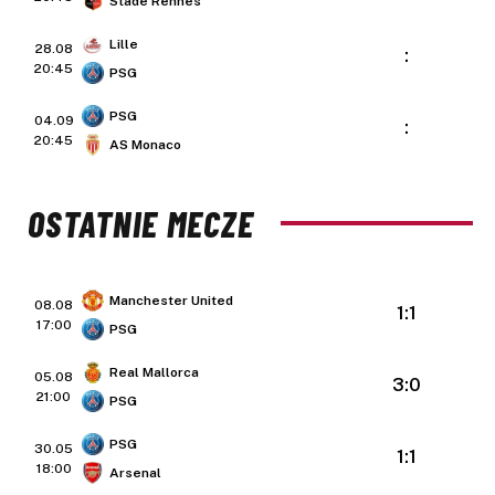
Stade Rennes
Lille
28.08
:
20:45
PSG
PSG
04.09
:
20:45
AS Monaco
OSTATNIE MECZE
Manchester United
08.08
1:1
17:00
PSG
Real Mallorca
05.08
3:0
21:00
PSG
PSG
30.05
1:1
18:00
Arsenal