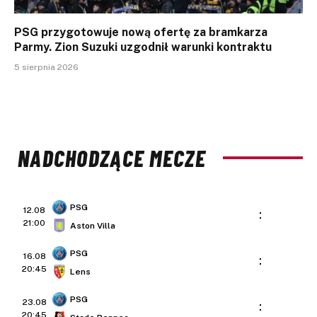
PSG przygotowuje nową ofertę za bramkarza
Parmy. Zion Suzuki uzgodnił warunki kontraktu
5 sierpnia 2026
NADCHODZĄCE MECZE
PSG
12.08
:
21:00
Aston Villa
PSG
16.08
:
20:45
Lens
PSG
23.08
:
20:45