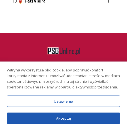
10
Fati Vieira
11
Witryna wykorzystuje pliki cookie, aby poprawić komfort
Facebook
korzystania z Internetu, umożliwić udostępnianie treści w mediach
społecznościowych, mierzyć ruch na tej stronie i wyświetlać
spersonalizowane reklamy w oparciu o aktywność przeglądania.
KONTAKT
REKLAMA
POLITYKA PRYWATNOŚCI
Ustawienia
Serwis wyłącznie dla osób powyżej 18 lat. Hazard może uzależniać.
Graj odpowiedzialnie.
Szczegóły
Copyright © 2026 PSGonline.pl
Akceptuj