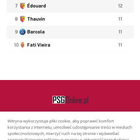
7
Édouard
12
8
Thauvin
11
9
Barcola
11
10
Fati Vieira
11
Witryna wykorzystuje pliki cookie, aby poprawić komfort
Facebook
korzystania z Internetu, umożliwić udostępnianie treści w mediach
społecznościowych, mierzyć ruch na tej stronie i wyświetlać
spersonalizowane reklamy w oparciu o aktywność przeglądania.