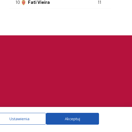
10
Fati Vieira
11
ie.
Szczegóły
Ustawienia
Akceptuj