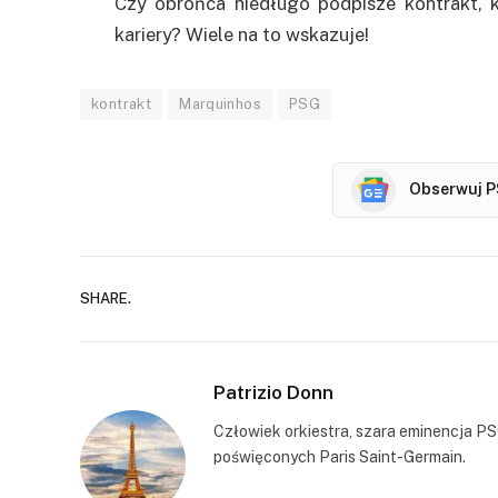
Czy obrońca niedługo podpisze kontrakt, 
kariery? Wiele na to wskazuje!
kontrakt
Marquinhos
PSG
Obserwuj P
SHARE.
Patrizio Donn
Człowiek orkiestra, szara eminencja PS
poświęconych Paris Saint-Germain.