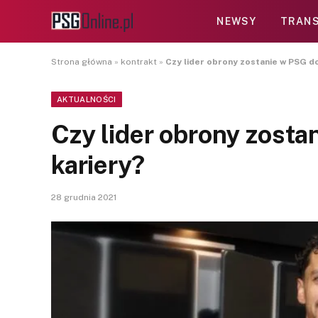
NEWSY
TRANS
Strona główna
»
kontrakt
»
Czy lider obrony zostanie w PSG d
AKTUALNOŚCI
Czy lider obrony zosta
kariery?
28 grudnia 2021