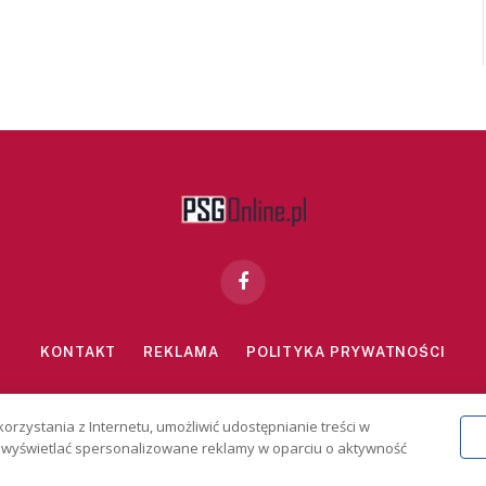
Facebook
KONTAKT
REKLAMA
POLITYKA PRYWATNOŚCI
znie dla osób powyżej 18 lat. Hazard może uzależniać. Graj odpowiedzialn
korzystania z Internetu, umożliwić udostępnianie treści w
2026 PSGonline.pl
 i wyświetlać spersonalizowane reklamy w oparciu o aktywność