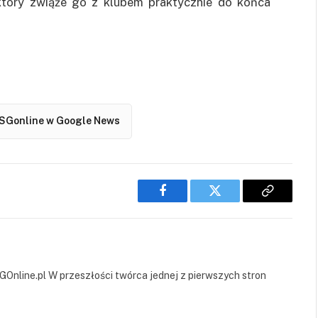
który zwiąże go z klubem praktycznie do końca
SGonline w Google News
Facebook
Twitter
Copy
Link
GOnline.pl W przeszłości twórca jednej z pierwszych stron