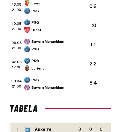
Lens
13.05
0:2
21:00
PSG
PSG
10.05
1:0
21:00
Brest
Bayern Monachium
06.05
1:1
21:00
PSG
PSG
02.05
2:2
17:00
Lorient
PSG
28.04
5:4
21:00
Bayern Monachium
TABELA
1
Auxerre
0
0
0