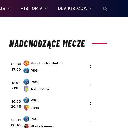
UB
HISTORIA
DLA KIBICÓW
NADCHODZĄCE MECZE
Manchester United
08.08
:
17:00
PSG
PSG
12.08
:
21:00
Aston Villa
PSG
16.08
:
20:45
Lens
PSG
23.08
:
20:45
Stade Rennes