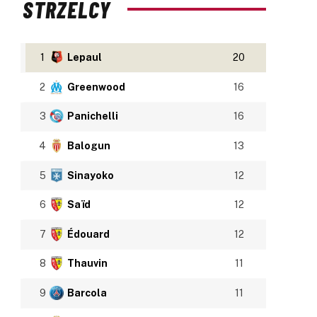
STRZELCY
1
Lepaul
20
2
Greenwood
16
3
Panichelli
16
4
Balogun
13
5
Sinayoko
12
6
Saïd
12
7
Édouard
12
8
Thauvin
11
9
Barcola
11