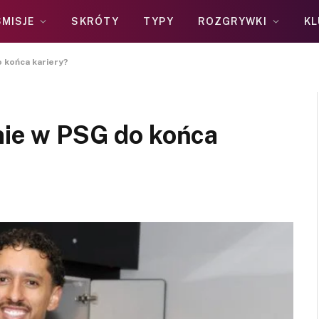
MISJE
SKRÓTY
TYPY
ROZGRYWKI
KL
o końca kariery?
nie w PSG do końca