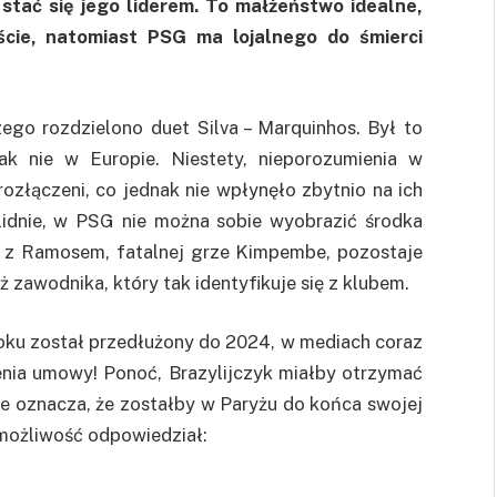
stać się jego liderem. To małżeństwo idealne,
ście, natomiast PSG ma lojalnego do śmierci
zego rozdzielono duet Silva – Marquinhos. Był to
ak nie w Europie. Niestety, nieporozumienia w
 rozłączeni, co jednak nie wpłynęło zbytnio na ich
lidnie, w PSG nie można sobie wyobrazić środka
 z Ramosem, fatalnej grze Kimpembe, pozostaje
ż zawodnika, który tak identyfikuje się z klubem.
oku został przedłużony do 2024, w mediach coraz
enia umowy! Ponoć, Brazylijczyk miałby otrzymać
ie oznacza, że zostałby w Paryżu do końca swojej
 możliwość odpowiedział: