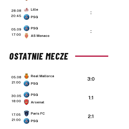
Lille
28.08
:
20:45
PSG
PSG
05.09
:
17:00
AS Monaco
OSTATNIE MECZE
Real Mallorca
05.08
3:0
21:00
PSG
PSG
30.05
1:1
18:00
Arsenal
Paris FC
17.05
2:1
21:00
PSG