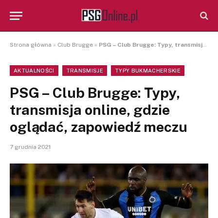
Strona główna
»
Club Brugge
»
PSG – Club Brugge: Typy, transmisja online, gdzie oglądać, zapowiedź meczu
AKTUALNOŚCI
TRANSMISJE
TYPY BUKMACHERSKIE
PSG – Club Brugge: Typy,
transmisja online, gdzie
oglądać, zapowiedź meczu
7 grudnia 2021