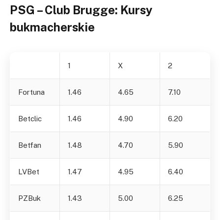
PSG – Club Brugge: Kursy
bukmacherskie
1
X
2
Fortuna
1.46
4.65
7.10
Betclic
1.46
4.90
6.20
Betfan
1.48
4.70
5.90
LVBet
1.47
4.95
6.40
PZBuk
1.43
5.00
6.25