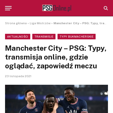
Strona główna
»
Liga Mistrzów
»
Manchester City – PSG: Typy, transmisja online, gdzie oglądać, zapowiedź meczu
AKTUALNOŚCI
TRANSMISJE
TYPY BUKMACHERSKIE
Manchester City – PSG: Typy,
transmisja online, gdzie
oglądać, zapowiedź meczu
23 listopada 2021