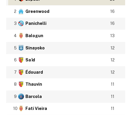
2
Greenwood
16
3
Panichelli
16
4
Balogun
13
5
Sinayoko
12
6
Saïd
12
7
Édouard
12
8
Thauvin
11
9
Barcola
11
10
Fati Vieira
11