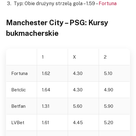
Typ: Obie drużyny strzelą gola – 1.59 –
Fortuna
Manchester City – PSG: Kursy
bukmacherskie
1
X
2
Fortuna
1.62
4.30
5.10
Betclic
1.64
4.30
4.90
Betfan
1.31
5.60
5.90
LVBet
1.61
4.45
5.20