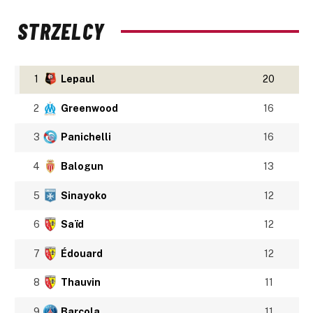
STRZELCY
1
Lepaul
20
2
Greenwood
16
3
Panichelli
16
4
Balogun
13
5
Sinayoko
12
6
Saïd
12
7
Édouard
12
8
Thauvin
11
9
Barcola
11