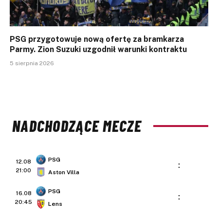
PSG przygotowuje nową ofertę za bramkarza
Parmy. Zion Suzuki uzgodnił warunki kontraktu
5 sierpnia 2026
NADCHODZĄCE MECZE
PSG
12.08
:
21:00
Aston Villa
PSG
16.08
:
20:45
Lens