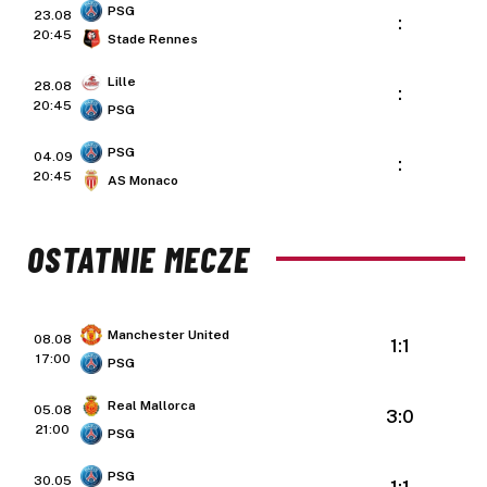
PSG
23.08
:
20:45
Stade Rennes
Lille
28.08
:
20:45
PSG
PSG
04.09
:
20:45
AS Monaco
OSTATNIE MECZE
Manchester United
08.08
1:1
17:00
PSG
Real Mallorca
05.08
3:0
21:00
PSG
PSG
30.05