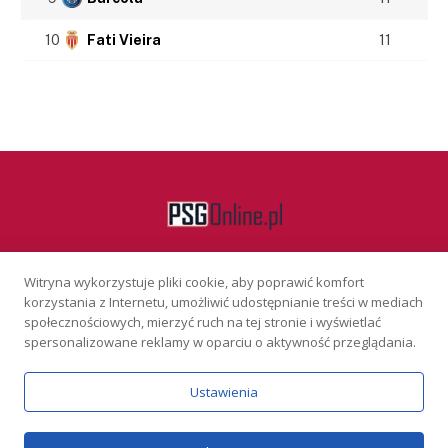
10
Fati Vieira
11
Witryna wykorzystuje pliki cookie, aby poprawić komfort
Facebook
korzystania z Internetu, umożliwić udostępnianie treści w mediach
społecznościowych, mierzyć ruch na tej stronie i wyświetlać
spersonalizowane reklamy w oparciu o aktywność przeglądania.
KONTAKT
REKLAMA
POLITYKA PRYWATNOŚCI
Ustawienia
Serwis wyłącznie dla osób powyżej 18 lat. Hazard może uzależniać.
Graj odpowiedzialnie.
Szczegóły
Copyright © 2026 PSGonline.pl