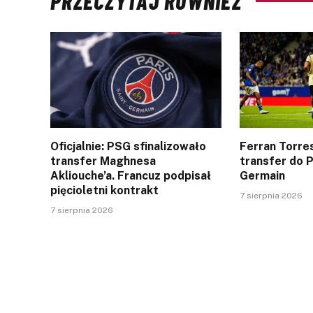
PRZECZYTAJ RÓWNIEŻ
Oficjalnie: PSG sfinalizowało
Ferran Torres
transfer Maghnesa
transfer do P
Akliouche’a. Francuz podpisał
Germain
pięcioletni kontrakt
7 sierpnia 2026
7 sierpnia 2026