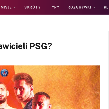
MISJE
SKRÓTY
TYPY
ROZGRYWKI
KL
tawicieli PSG?