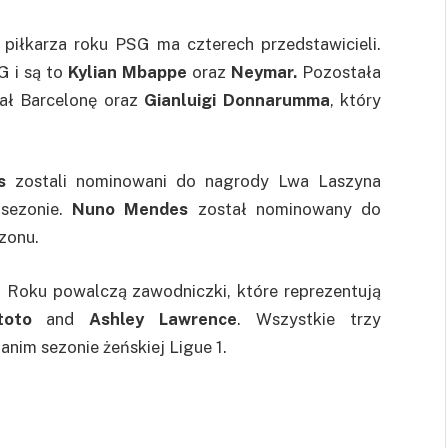
i piłkarza roku PSG ma czterech przedstawicieli.
 i są to
Kylian Mbappe
oraz
Neymar.
Pozostała
wał Barcelonę oraz
Gianluigi Donnarumma
, który
s
zostali nominowani do nagrody Lwa Laszyna
sezonie.
Nuno Mendes
został nominowany do
zonu.
 Roku powalczą zawodniczki, które reprezentują
toto
and
Ashley Lawrence
. Wszystkie trzy
nim sezonie żeńskiej Ligue 1.