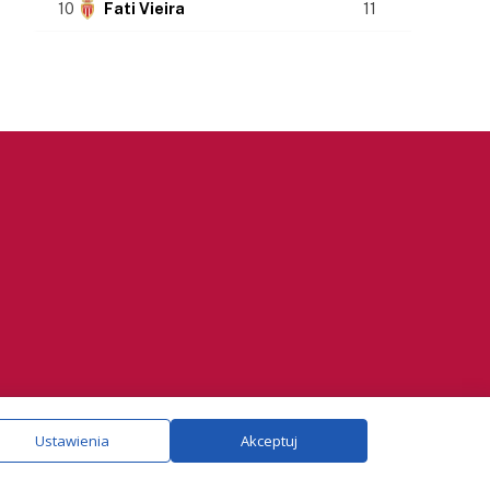
10
Fati Vieira
11
ie.
Szczegóły
Ustawienia
Akceptuj