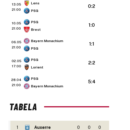
Lens
13.05
0:2
21:00
PSG
PSG
10.05
1:0
21:00
Brest
Bayern Monachium
06.05
1:1
21:00
PSG
PSG
02.05
2:2
17:00
Lorient
PSG
28.04
5:4
21:00
Bayern Monachium
TABELA
1
Auxerre
0
0
0