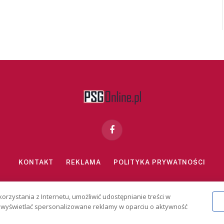
Facebook
KONTAKT
REKLAMA
POLITYKA PRYWATNOŚCI
znie dla osób powyżej 18 lat. Hazard może uzależniać. Graj odpowiedzialn
korzystania z Internetu, umożliwić udostępnianie treści w
2026 PSGonline.pl
 i wyświetlać spersonalizowane reklamy w oparciu o aktywność