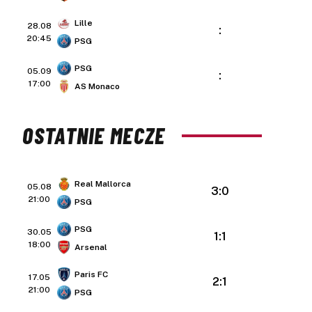
Lille
28.08
:
20:45
PSG
PSG
05.09
:
17:00
AS Monaco
OSTATNIE MECZE
Real Mallorca
05.08
3:0
21:00
PSG
PSG
30.05
1:1
18:00
Arsenal
Paris FC
17.05
2:1
21:00
PSG