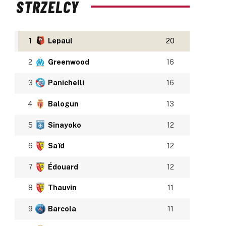
STRZELCY
1
Lepaul
20
2
Greenwood
16
3
Panichelli
16
4
Balogun
13
5
Sinayoko
12
6
Saïd
12
7
Édouard
12
8
Thauvin
11
9
Barcola
11