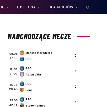
UB
HISTORIA
DLA KIBICÓW
NADCHODZĄCE MECZE
Manchester United
08.08
:
17:00
PSG
PSG
12.08
:
21:00
Aston Villa
PSG
16.08
:
20:45
Lens
PSG
23.08
:
20:45
Stade Rennes