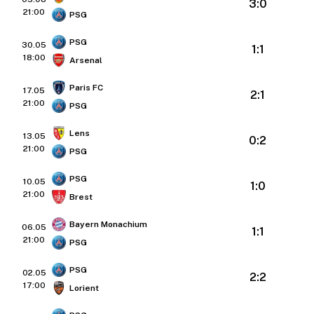
3:0
21:00
PSG
PSG
30.05
1:1
18:00
Arsenal
Paris FC
17.05
2:1
21:00
PSG
Lens
13.05
0:2
21:00
PSG
PSG
10.05
1:0
21:00
Brest
Bayern Monachium
06.05
1:1
21:00
PSG
PSG
02.05
2:2
17:00
Lorient