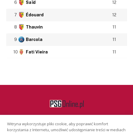
6
Saïd
12
7
Édouard
12
8
Thauvin
11
9
Barcola
11
10
Fati Vieira
11
Witryna wykorzystuje pliki cookie, aby poprawić komfort
Facebook
korzystania z Internetu, umożliwić udostępnianie treści w mediach