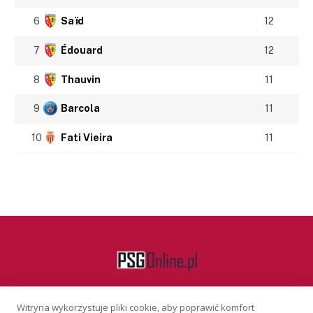
6
Saïd
12
7
Édouard
12
8
Thauvin
11
9
Barcola
11
10
Fati Vieira
11
Witryna wykorzystuje pliki cookie, aby poprawić komfort
Facebook