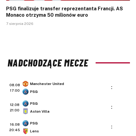
PSG finalizuje transfer reprezentanta Francji. AS
Monaco otrzyma 50 milionów euro
7 sierpnia 2026
NADCHODZĄCE MECZE
Manchester United
08.08
:
17:00
PSG
PSG
12.08
:
21:00
Aston Villa
PSG
16.08
:
20:45
Lens