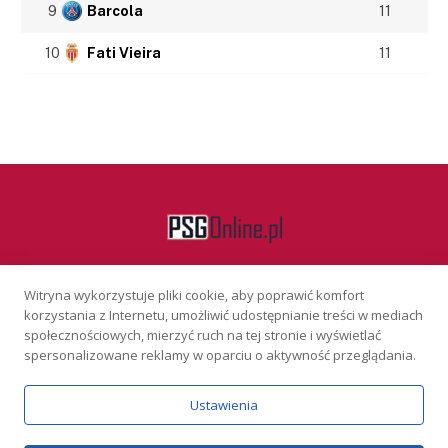
9
Barcola
11
10
Fati Vieira
11
Witryna wykorzystuje pliki cookie, aby poprawić komfort
Facebook
korzystania z Internetu, umożliwić udostępnianie treści w mediach
społecznościowych, mierzyć ruch na tej stronie i wyświetlać
spersonalizowane reklamy w oparciu o aktywność przeglądania.
KONTAKT
REKLAMA
POLITYKA PRYWATNOŚCI
Ustawienia
Serwis wyłącznie dla osób powyżej 18 lat. Hazard może uzależniać.
Graj odpowiedzialnie.
Szczegóły
Copyright © 2026 PSGonline.pl