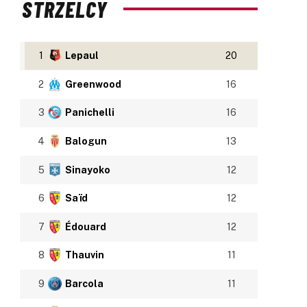
STRZELCY
1
Lepaul
20
2
Greenwood
16
3
Panichelli
16
4
Balogun
13
5
Sinayoko
12
6
Saïd
12
7
Édouard
12
8
Thauvin
11
9
Barcola
11