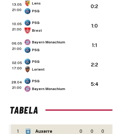
Lens
13.05
0:2
21:00
PSG
PSG
10.05
1:0
21:00
Brest
Bayern Monachium
06.05
1:1
21:00
PSG
PSG
02.05
2:2
17:00
Lorient
PSG
28.04
5:4
21:00
Bayern Monachium
TABELA
1
Auxerre
0
0
0