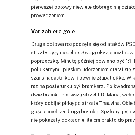
pierwszej połowy niewiele dobrego się działo
prowadzeniem.
Var zabiera gole
Druga połowa rozpoczęła się od ataków
PS
strzały były niecelne. Swoją okazję miał rów
poprzeczką. Minutę później powinno być 1:1.
polu karnym i płaskim uderzeniem starał się
szans napastnikowi i pewnie złapał piłkę. W 
raz na posterunku był bramkarz. Po kwadrans
dwie bramki. Pierwszą strzelił Di Maria, wch
który dobijał piłkę po strzale
Thauvina
. Obie
goście mieli za drugą bramkę. Spalony, jeśli
nie pokazały dokładnie, ile cm brakło do pra