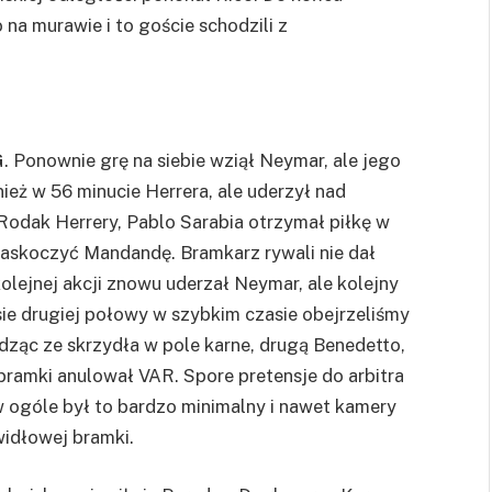
 na murawie i to goście schodzili z
G
. Ponownie grę na siebie wziął
Neymar
, ale jego
nież w 56 minucie Herrera, ale uderzył nad
 Rodak Herrery, Pablo
Sarabia
otrzymał piłkę w
 zaskoczyć
Mandandę
. Bramkarz rywali nie dał
kolejnej akcji znowu uderzał
Neymar
, ale kolejny
ie drugiej połowy w szybkim czasie obejrzeliśmy
odząc ze skrzydła w pole karne, drugą
Benedetto
,
 bramki anulował VAR. Spore pretensje do arbitra
 w ogóle był to bardzo minimalny i nawet kamery
widłowej bramki.