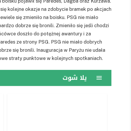
 boisku pojawił się Paredes, Dagba oraz Kurzawa.
 się kolejne okazje na zdobycie bramek po akcjach
ewiele się zmieniło na boisku. PSG nie miało
rdzo dobrze się bronili. Zmieniło się jeśli chodzi
ńcówce doszło do potężnej awantury i za
Paredes ze strony PSG. PSG nie miało dobrych
rze się bronili. Inauguracja w Paryżu nie udała
igowe straty punktowe w kolejnych spotkaniach.