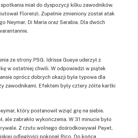
potkania miał do dyspozycji kilku zawodników.
iutował Florenzi. Zupełnie zmieniony został atak
go Neymar, Di Maria oraz Sarabia. Dla dwóch
warantannie.
ia ze strony PSG. Idrissa Gueye uderzył z
kę w ostatniej chwili. W odpowiedzi w piątek
ansie oprócz dobrych okazji była typowa dla
y zawodnikami. Efektem były cztery żółte kartki
eymar
, który postanowił wziąć grę na siebie.
ał, ale zabrakło wykończenia. W 31 minucie było
 rywale. Z rzutu wolnego dośrodkowywał
Payet
,
bliskiej odległości pokonał Rico. Do końca