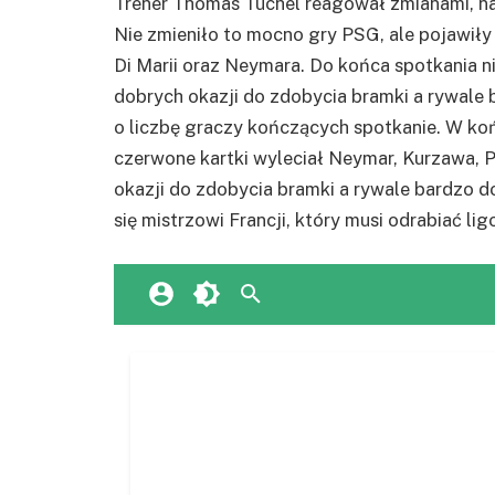
Trener Thomas Tuchel reagował zmianami, na
Nie zmieniło to mocno gry PSG, ale pojawiły
Di Marii oraz Neymara. Do końca spotkania ni
dobrych okazji do zdobycia bramki a rywale ba
o liczbę graczy kończących spotkanie. W ko
czerwone kartki wyleciał Neymar, Kurzawa, 
okazji do zdobycia bramki a rywale bardzo dob
się mistrzowi Francji, który musi odrabiać l