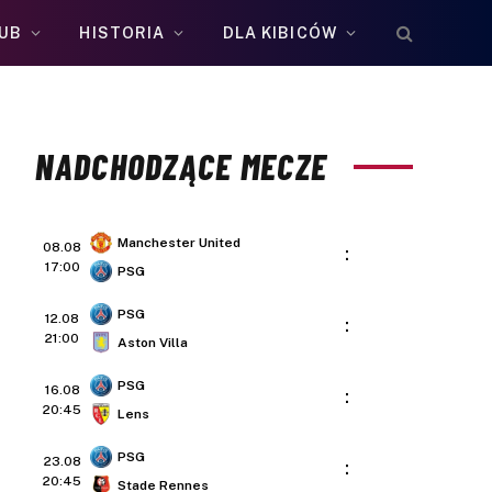
UB
HISTORIA
DLA KIBICÓW
NADCHODZĄCE MECZE
Manchester United
08.08
:
17:00
PSG
PSG
12.08
:
21:00
Aston Villa
PSG
16.08
:
20:45
Lens
PSG
23.08
:
20:45
Stade Rennes