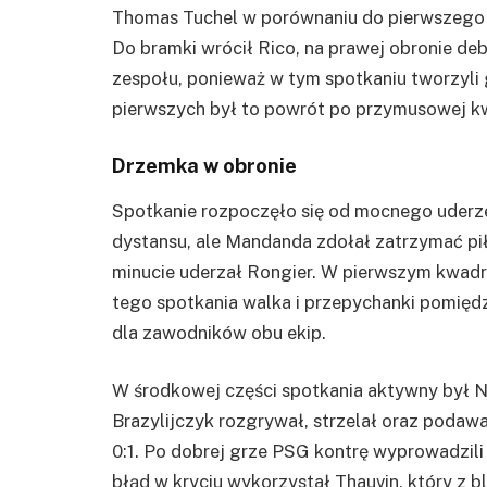
Thomas Tuchel w porównaniu do pierwszego s
Do bramki wrócił Rico, na prawej obronie deb
zespołu, ponieważ w tym spotkaniu tworzyli 
pierwszych był to powrót po przymusowej k
Drzemka w obronie
Spotkanie rozpoczęło się od mocnego uderzen
dystansu, ale Mandanda zdołał zatrzymać pił
minucie uderzał Rongier. W pierwszym kwadr
tego spotkania walka i przepychanki pomiędz
dla zawodników obu ekip.
W środkowej części spotkania aktywny był
N
Brazylijczyk rozgrywał, strzelał oraz podaw
0:1. Po dobrej grze
PSG
kontrę wyprowadzili
błąd w kryciu wykorzystał
Thauvin
, który z 