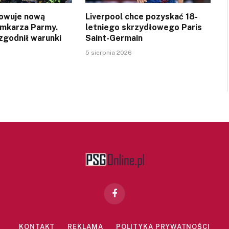
owuje nową
Liverpool chce pozyskać 18-
amkarza Parmy.
letniego skrzydłowego Paris
zgodnił warunki
Saint-Germain
5 sierpnia 2026
Facebook
KONTAKT
REKLAMA
POLITYKA PRYWATNOŚCI