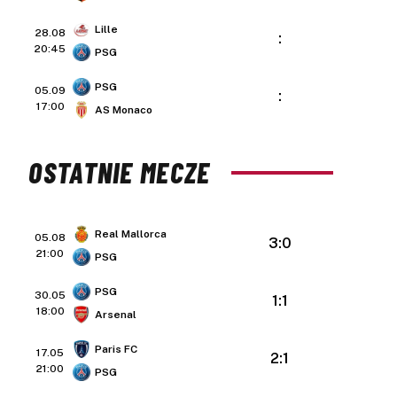
Lille
28.08
:
20:45
PSG
PSG
05.09
:
17:00
AS Monaco
OSTATNIE MECZE
Real Mallorca
05.08
3:0
21:00
PSG
PSG
30.05
1:1
18:00
Arsenal
Paris FC
17.05
2:1
21:00
PSG