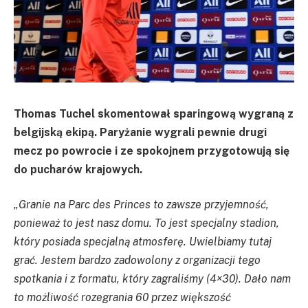
Thomas
Tuchel
skomentował sparingową wygraną z
belgijską ekipą. Paryżanie wygrali pewnie drugi
mecz po powrocie i ze
spokojnem
przygotowują się
do pucharów krajowych.
„
Granie na
Parc
des
Princes
to zawsze przyjemność,
ponieważ to jest nasz domu. To jest specjalny stadion,
który posiada specjalną atmosferę. Uwielbiamy tutaj
grać. Jestem bardzo zadowolony z organizacji tego
spotkania i z formatu, który zagraliśmy (
4×30
). Dało nam
to możliwość rozegrania 60 przez większość