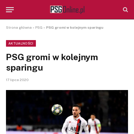
Strona główna
»
PSG
»
PSG gromi w kolejnym sparingu
AKTUALNOŚCI
PSG gromi w kolejnym
sparingu
17 lipca 2020