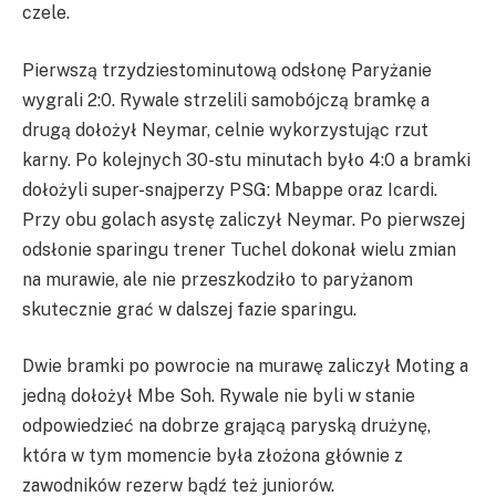
czele.
Pierwszą trzydziestominutową odsłonę Paryżanie
wygrali 2:0. Rywale strzelili samobójczą bramkę a
drugą dołożył Neymar, celnie wykorzystując rzut
karny. Po kolejnych 30-stu minutach było 4:0 a bramki
dołożyli super-snajperzy PSG: Mbappe oraz Icardi.
Przy obu golach asystę zaliczył Neymar. Po pierwszej
odsłonie sparingu trener Tuchel dokonał wielu zmian
na murawie, ale nie przeszkodziło to paryżanom
skutecznie grać w dalszej fazie sparingu.
Dwie bramki po powrocie na murawę zaliczył Moting a
jedną dołożył Mbe Soh. Rywale nie byli w stanie
odpowiedzieć na dobrze grającą paryską drużynę,
która w tym momencie była złożona głównie z
zawodników rezerw bądź też juniorów.