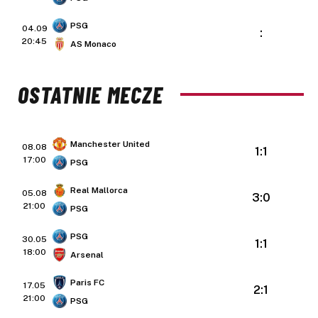
PSG
04.09
:
20:45
AS Monaco
OSTATNIE MECZE
Manchester United
08.08
1:1
17:00
PSG
Real Mallorca
05.08
3:0
21:00
PSG
PSG
30.05
1:1
18:00
Arsenal
Paris FC
17.05
2:1
21:00
PSG