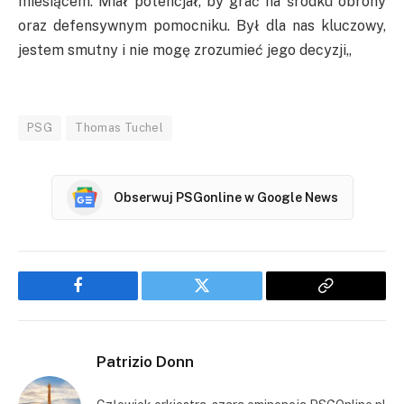
miesiącem. Miał potencjał, by grać na środku obrony
oraz defensywnym pomocniku. Był dla nas kluczowy,
jestem smutny i nie mogę zrozumieć jego decyzji
„
PSG
Thomas Tuchel
Obserwuj PSGonline w Google News
Facebook
Twitter
Copy
Link
Patrizio Donn