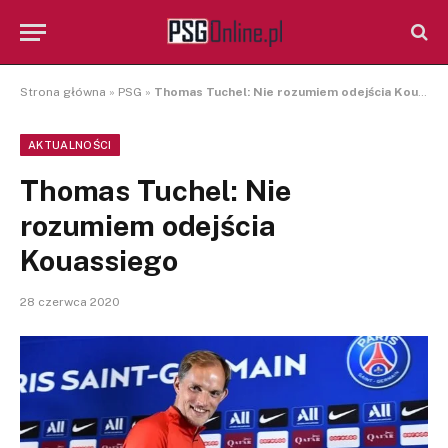
Strona główna
»
PSG
»
Thomas Tuchel: Nie rozumiem odejścia Kouassiego
AKTUALNOŚCI
Thomas Tuchel: Nie
rozumiem odejścia
Kouassiego
28 czerwca 2020