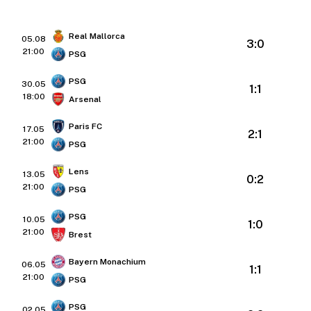
Real Mallorca
05.08
3:0
21:00
PSG
PSG
30.05
1:1
18:00
Arsenal
Paris FC
17.05
2:1
21:00
PSG
Lens
13.05
0:2
21:00
PSG
PSG
10.05
1:0
21:00
Brest
Bayern Monachium
06.05
1:1
21:00
PSG
PSG
02.05