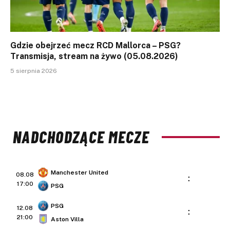
Gdzie obejrzeć mecz RCD Mallorca – PSG?
Transmisja, stream na żywo (05.08.2026)
5 sierpnia 2026
NADCHODZĄCE MECZE
Manchester United
08.08
:
17:00
PSG
PSG
12.08
:
21:00
Aston Villa