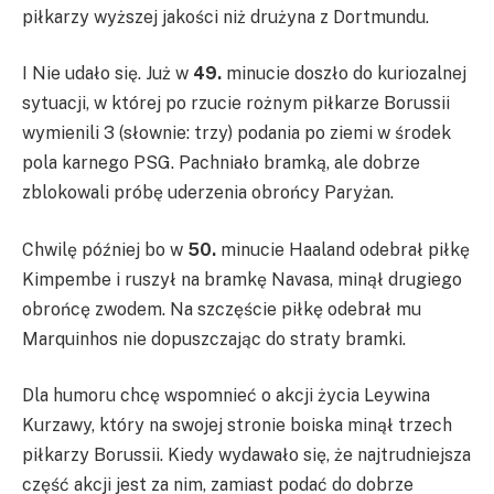
piłkarzy wyższej jakości niż drużyna z Dortmundu.
I Nie udało się. Już w
49.
minucie doszło do kuriozalnej
sytuacji, w której po rzucie rożnym piłkarze Borussii
wymienili 3 (słownie: trzy) podania po ziemi w środek
pola karnego PSG. Pachniało bramką, ale dobrze
zblokowali próbę uderzenia obrońcy Paryżan.
Chwilę później bo w
50.
minucie Haaland odebrał piłkę
Kimpembe i ruszył na bramkę Navasa, minął drugiego
obrońcę zwodem. Na szczęście piłkę odebrał mu
Marquinhos nie dopuszczając do straty bramki.
Dla humoru chcę wspomnieć o akcji życia Leywina
Kurzawy, który na swojej stronie boiska minął trzech
piłkarzy Borussii. Kiedy wydawało się, że najtrudniejsza
część akcji jest za nim, zamiast podać do dobrze