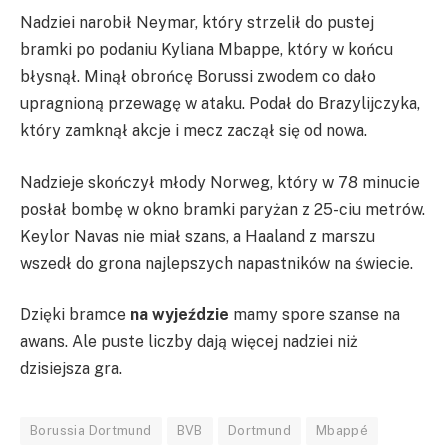
Nadziei narobił Neymar, który strzelił do pustej
bramki po podaniu Kyliana Mbappe, który w końcu
błysnął. Minął obrońcę Borussi zwodem co dało
upragnioną przewagę w ataku. Podał do Brazylijczyka,
który zamknął akcje i mecz zaczął się od nowa.
Nadzieje skończył młody Norweg, który w 78 minucie
posłał bombę w okno bramki paryżan z 25-ciu metrów.
Keylor Navas nie miał szans, a Haaland z marszu
wszedł do grona najlepszych napastników na świecie.
Dzięki bramce
na wyjeździe
mamy spore szanse na
awans. Ale puste liczby dają więcej nadziei niż
dzisiejsza gra.
Borussia Dortmund
BVB
Dortmund
Mbappé