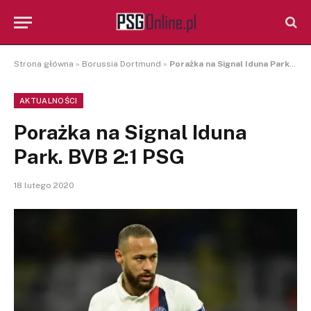
Strona główna
»
Borussia Dortmund
»
Porażka na Signal Iduna Park. BVB 2:1 PSG
AKTUALNOŚCI
Porażka na Signal Iduna
Park. BVB 2:1 PSG
18 lutego 2020