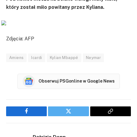
który został miło powitany przez Kyliana.
Zdjęcia: AFP
Amiens
Icardi
Kylian Mbappé
Neymar
Obserwuj PSGonline w Google News
Facebook
Twitter
Copy
Link
Patrizio Donn