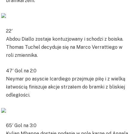
bramkarzem.
22′
Abdou Diallo zostaje kontuzjowany i schodzi z boiska.
Thomas Tuchel decyduje się na Marco Verrattiego w
roli zmiennika.
47′ Gol na 2:0
Neymar po asyscie Icardiego przejmuje piłę i z wielką
łatwością finiszuje akcje strzałem do bramki z bliskiej
odległości.
65′ Gol na 3:0
Kylian Mbappe dostaje podanie w pole karne od Angela