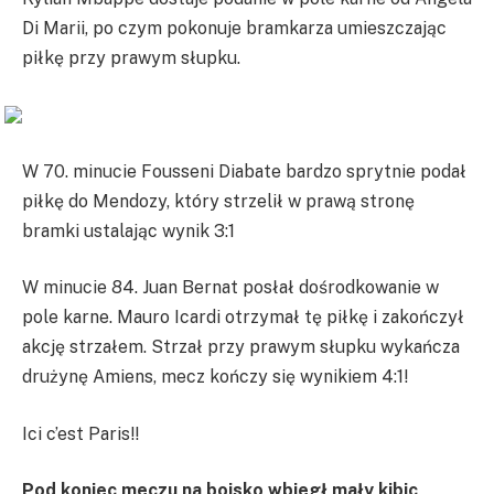
Di Marii, po czym pokonuje bramkarza umieszczając
piłkę przy prawym słupku.
W 70. minucie Fousseni Diabate bardzo sprytnie podał
piłkę do Mendozy, który strzelił w prawą stronę
bramki ustalając wynik 3:1
W minucie 84. Juan Bernat posłał dośrodkowanie w
pole karne. Mauro Icardi otrzymał tę piłkę i zakończył
akcję strzałem. Strzał przy prawym słupku wykańcza
drużynę Amiens, mecz kończy się wynikiem 4:1!
Ici c’est Paris!!
Pod koniec meczu na boisko wbiegł mały kibic,