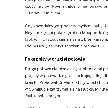
części gry był
Neymar
, ale nie miał on swoje
30 oraz 37 minucie.
Gdy zawodnicy gospodarzy myślami byli już 
Neymar z głębi pola zagrał do Mbappe, który
krokach i wyszedł sam na sam z bramkarzem. 
i do przerwy faworyt spotkania prowadził 2:0
Pokaz siły w drugiej połowie
Druga połowa nie różnica się w obrazie od p
grający w przewadze grali spokojną piłkę, dł
bramki. Próbował Di Maria,
który
w ostatnich 
w 55 minucie zatrzymał się na słupku. Minut
faul w polu karnym.