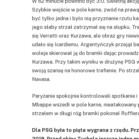
W 62 minucie powinno być 3:0. Świetną akcj
Szybkie wejście w pole karne, zwód na prawą
być tylko jedna i było nią przyznanie rzutu 
jego słaby strzał zatrzymał się na słupku. Tr
się
Verratti
oraz Kurzawa, ale obraz gry niewie
udało się
Icardiemu
. Argentyńczyk przejął be
woleja
skierował ją do bramki dając prowadz
Kurzawa. Przy takim wyniku w drużynę
PSG
w
swoją szansę na honorowe trafienie. Po strz
Navasa
.
Paryżanie spokojnie kontrolowali spotkanie i
Mbappe wszedł w pole karne, nieatakowany 
strzałem w długi róg bramki pokonał Ruffiera
Dla PSG była to piąta wygrana z rzędu. Pr
2019. Przed ekipą Tuchela jeszcze jeden m