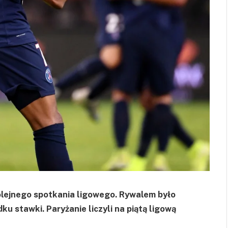
olejnego spotkania ligowego. Rywalem było
ku stawki. Paryżanie liczyli na piątą ligową