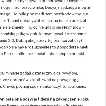
ę w polu karnym rywala przeprowadził
Neymar
.
 nogę i faul przeciwnika. Decyzja sędziego mogła
karnego. Do piłki podszedł sam poszkodowany, ale
ener
Tuchel
dokonywał zmian, na boisku pokazał
le się zmienił. To, co nie udało się Neymarowi-
zpańską piłkę w polu karnym rywali i strzałem z
enie 3:
0. Dobrą akcję przy tej bramce zaliczył
darło się małe rozluźnienie i to gospodarze mieli
ale
Perrina
piłka przeleciała obok słupka bramki
 90 minucie zadali ostateczny cios rywalom.
przez obrońców zrobił zwód na prawą nogę i
. Chwilę później sędzia zakończył to spotkanie.
zyniosła ona pozycję lidera na zakończenie roku
ecz ligowy oraz środowe starcie w Pucharze