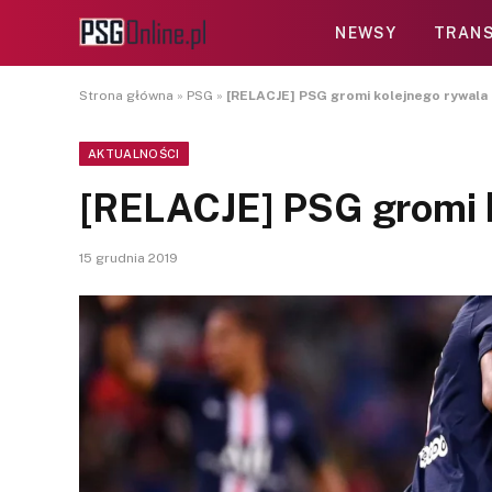
NEWSY
TRANS
Strona główna
»
PSG
»
[RELACJE] PSG gromi kolejnego rywala
AKTUALNOŚCI
[RELACJE] PSG gromi 
15 grudnia 2019