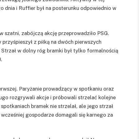
go dnia i
Ruffier
był na posterunku odpowiednio w
w szatni, zabójczą akcję przeprowadziło PSG.
 przyśpieszył z piłką na dwóch pierwszych
Strzał w dolny róg bramki był tylko formalnością
.
ierwszej. Paryżanie prowadzący w spotkaniu oraz
ugo rozgrywali akcje i próbowali strzelać kolejne
spotkaniach bramek nie strzelał, ale jego strzał
ę wcześniej gospodarze domagali się karnego za