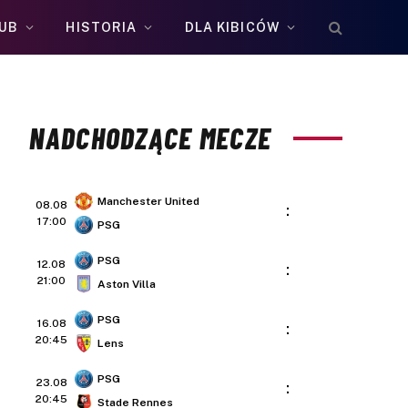
UB
HISTORIA
DLA KIBICÓW
NADCHODZĄCE MECZE
Manchester United
08.08
:
17:00
PSG
PSG
12.08
:
21:00
Aston Villa
PSG
16.08
:
20:45
Lens
PSG
23.08
:
20:45
Stade Rennes