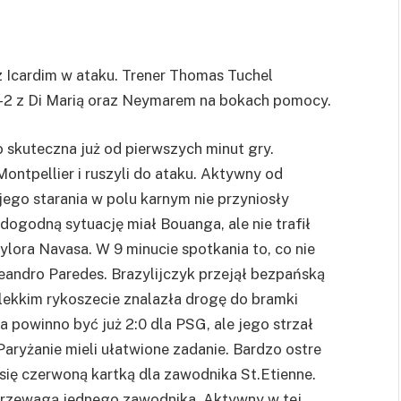
 Icardim w ataku. Trener Thomas Tuchel
4-2 z Di Marią oraz Neymarem na bokach pomocy.
o skuteczna już od pierwszych minut gry.
Montpellier i ruszyli do ataku. Aktywny od
e jego starania w polu karnym nie przyniosły
 dogodną sytuację miał
Bouanga
, ale nie trafił
ylora
Navasa
. W 9 minucie spotkania to, co nie
eandro
Paredes
. Brazylijczyk przejął bezpańską
o lekkim rykoszecie znalazła drogę do bramki
ra
powinno być już 2:0 dla
PSG
, ale jego strzał
aryżanie mieli ułatwione zadanie. Bardzo ostre
ię czerwoną kartką dla zawodnika St.
Etienne
.
 przewagą jednego zawodnika. Aktywny w tej