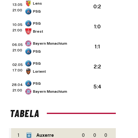
Lens
13.05
0:2
21:00
PSG
PSG
10.05
1:0
21:00
Brest
Bayern Monachium
06.05
1:1
21:00
PSG
PSG
02.05
2:2
17:00
Lorient
PSG
28.04
5:4
21:00
Bayern Monachium
TABELA
1
Auxerre
0
0
0