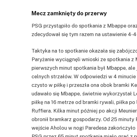
Mecz zamknięty do przerwy
PSG przystąpiło do spotkania z Mbappe oraz
zdecydował się tym razem na ustawienie 4-
Taktyka na to spotkanie okazała się zabójcz
Paryżanie wyciągnęli wnioski ze spotkania z 
pierwszych minut spotkania był
Mbappe
, al
celnych strzałów. W odpowiedzi w 4 minucie
czysto w piłkę i przeszła ona obok bramki
Ke
udawało się
Mbappe
, świetnie wykorzystał
L
piłkę na 16 metrze od bramki rywali, piłka p
Ruffiera
. Kilka minut później po akcji
Meunie
obronił bramkarz gospodarzy. Od 25 minuty P
wejście
Aholou
w nogi
Paredesa
zakończyło s
PSG
przez 65 minut spotkania miało grać z