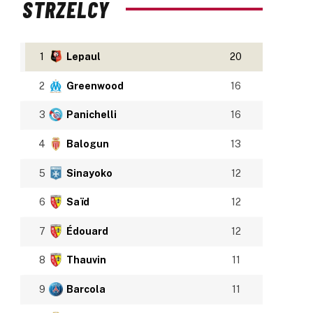
STRZELCY
1
Lepaul
20
2
Greenwood
16
3
Panichelli
16
4
Balogun
13
5
Sinayoko
12
6
Saïd
12
7
Édouard
12
8
Thauvin
11
9
Barcola
11