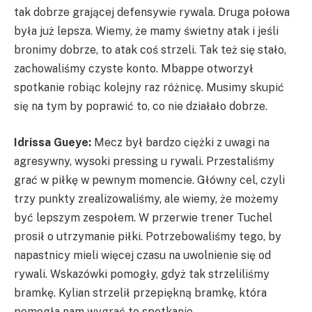
tak dobrze grającej defensywie rywala. Druga połowa
była już lepsza. Wiemy, że mamy świetny atak i jeśli
bronimy dobrze, to atak coś strzeli. Tak też się stało,
zachowaliśmy czyste konto. Mbappe otworzył
spotkanie robiąc kolejny raz różnicę. Musimy skupić
się na tym by poprawić to, co nie działało dobrze.
Idrissa Gueye:
Mecz był bardzo ciężki z uwagi na
agresywny, wysoki pressing u rywali. Przestaliśmy
grać w piłkę w pewnym momencie. Główny cel, czyli
trzy punkty zrealizowaliśmy, ale wiemy, że możemy
być lepszym zespołem. W przerwie trener
Tuchel
prosił o utrzymanie piłki. Potrzebowaliśmy tego, by
napastnicy mieli więcej czasu na uwolnienie się od
rywali. Wskazówki pomogły, gdyż tak strzeliliśmy
bramkę.
Kylian
strzelił przepiękną bramkę, która
pomogła nam wygrać to spotkanie.