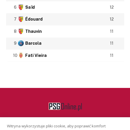
6
Saïd
12
7
Édouard
12
8
Thauvin
11
9
Barcola
11
10
Fati Vieira
11
Witryna wykorzystuje pliki cookie, aby poprawić komfort
Facebook