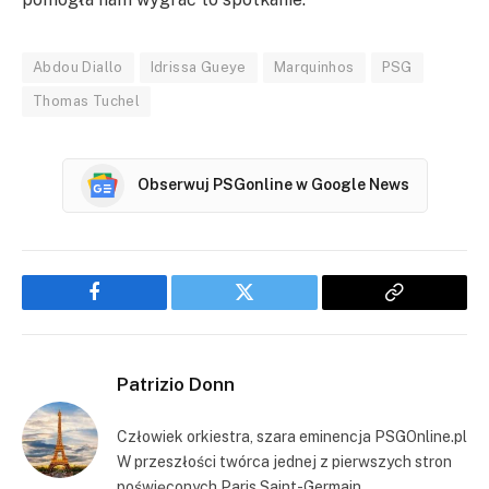
Abdou Diallo
Idrissa Gueye
Marquinhos
PSG
Thomas Tuchel
Obserwuj PSGonline w Google News
Facebook
Twitter
Copy
Link
Patrizio Donn
Człowiek orkiestra, szara eminencja PSGOnline.pl
W przeszłości twórca jednej z pierwszych stron
poświęconych Paris Saint-Germain.