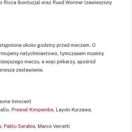
co Ricca (kontuzja) oraz Ruud Wormer (zawieszony
ostępniona około godziny przed meczem. O
formujemy natychmiastowo, tymczasem musimy
isiejszego meczu, a więc piłkarzy, spośród
erwsze zestawienie.
ssone Innocent
allo,
Presnel Kimpembe
, Layvin Kurzawa,
s,
Pablo Sarabia
, Marco Verratti