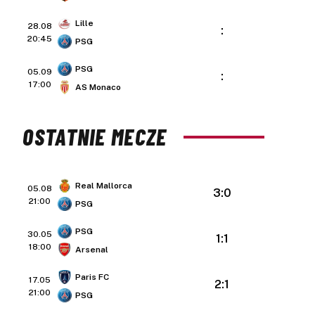
Lille
28.08
:
20:45
PSG
PSG
05.09
:
17:00
AS Monaco
OSTATNIE MECZE
Real Mallorca
05.08
3:0
21:00
PSG
PSG
30.05
1:1
18:00
Arsenal
Paris FC
17.05
2:1
21:00
PSG