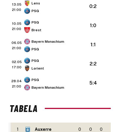
Lens
13.05
0:2
21:00
PSG
PSG
10.05
1:0
21:00
Brest
Bayern Monachium
06.05
1:1
21:00
PSG
PSG
02.05
2:2
17:00
Lorient
PSG
28.04
5:4
21:00
Bayern Monachium
TABELA
1
Auxerre
0
0
0