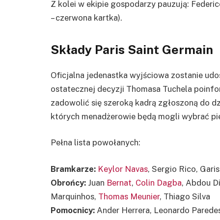
Z kolei w ekipie gospodarzy pauzują: Federi
– czerwona kartka).
Składy Paris Saint Germain
Oficjalna jedenastka wyjściowa zostanie ud
ostatecznej decyzji Thomasa Tuchela poin
zadowolić się szeroką kadrą zgłoszoną do dz
których menadżerowie będą mogli wybrać pi
Pełna lista powołanych:
Bramkarze:
Keylor Navas
, Sergio Rico, Gari
Obrońcy:
Juan
Bernat
,
Colin Dagba
, Abdou Di
Marquinhos,
Thomas Meunier
, Thiago Silva
Pomocnicy:
Ander Herrera, Leonardo Parede