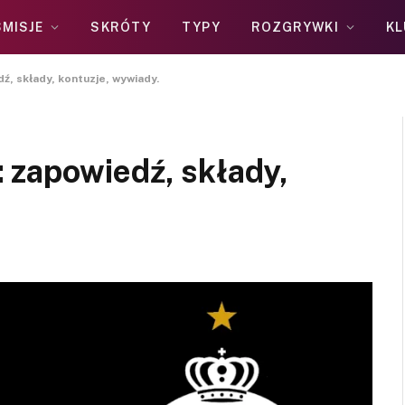
MISJE
SKRÓTY
TYPY
ROZGRYWKI
KL
ź, składy, kontuzje, wywiady.
 zapowiedź, składy,