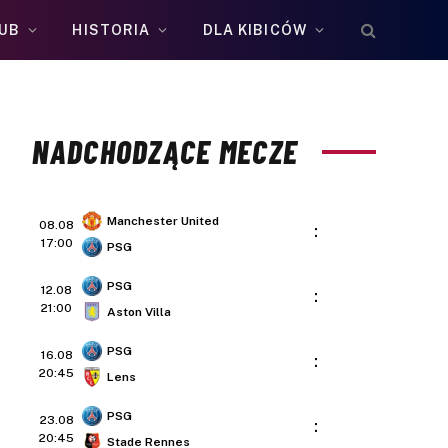
UB
HISTORIA
DLA KIBICÓW
NADCHODZĄCE MECZE
Manchester United
08.08
:
17:00
PSG
PSG
12.08
:
21:00
Aston Villa
PSG
16.08
:
20:45
Lens
PSG
23.08
:
20:45
Stade Rennes