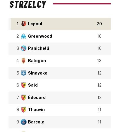
STRZELCY
1
Lepaul
20
2
Greenwood
16
3
Panichelli
16
4
Balogun
13
5
Sinayoko
12
6
Saïd
12
7
Édouard
12
8
Thauvin
11
9
Barcola
11