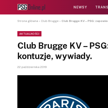
NEWSY
TRANS
Strona główna
»
Club Brugge
»
Club Brugge KV – PSG: zapowied
AKTUALNOŚCI
Club Brugge KV – PSG:
kontuzje, wywiady.
22 października 2019