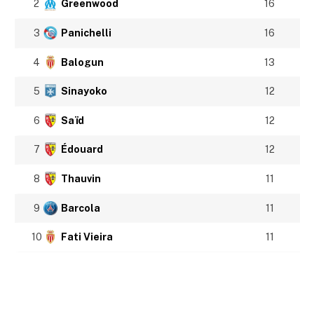
2
Greenwood
16
3
Panichelli
16
4
Balogun
13
5
Sinayoko
12
6
Saïd
12
7
Édouard
12
8
Thauvin
11
9
Barcola
11
10
Fati Vieira
11