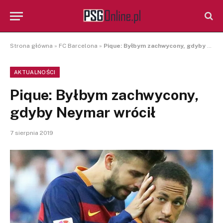
Strona główna
»
FC Barcelona
»
Pique: Byłbym zachwycony, gdyby Neymar wrócił
AKTUALNOŚCI
Pique: Byłbym zachwycony,
gdyby Neymar wrócił
7 sierpnia 2019