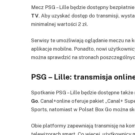
Mecz PSG – Lille będzie dostępny bezpłatni
TV
. Aby uzyskać dostęp do transmisji, wyst
minimalnej wartości 2 zł.
Serwisy te umożliwiają oglądanie meczu na 
aplikacje mobilne. Ponadto, nowi użytkowni
można sprawdzić na stronach poszczególny
PSG – Lille: transmisja onlin
Spotkanie PSG – Lille będzie dostępne także
Go
. Canal+online oferuje pakiet „Canal+ Sup
Sports, natomiast w Polsat Box Go można sko
Obie platformy zapewniają transmisję na kom
telewizorach smart. Co więcej, użytkownicy 