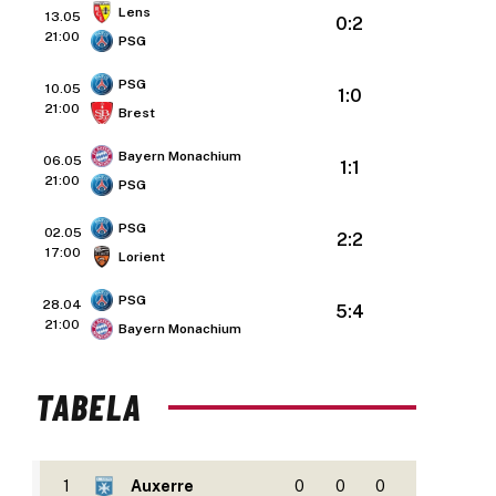
Lens
13.05
0:2
21:00
PSG
PSG
10.05
1:0
21:00
Brest
Bayern Monachium
06.05
1:1
21:00
PSG
PSG
02.05
2:2
17:00
Lorient
PSG
28.04
5:4
21:00
Bayern Monachium
TABELA
1
Auxerre
0
0
0