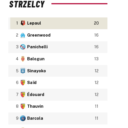
STRZELCY
1
Lepaul
20
2
Greenwood
16
3
Panichelli
16
4
Balogun
13
5
Sinayoko
12
6
Saïd
12
7
Édouard
12
8
Thauvin
11
9
Barcola
11