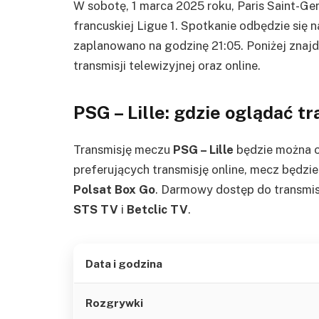
W sobotę, 1 marca 2025 roku, Paris Saint-Ger
francuskiej Ligue 1. Spotkanie odbędzie się 
zaplanowano na godzinę 21:05. Poniżej znaj
transmisji telewizyjnej oraz online.
PSG – Lille: gdzie oglądać t
Transmisję meczu
PSG – Lille
będzie można o
preferujących transmisję online, mecz będzi
Polsat Box Go
. Darmowy dostęp do transmis
STS TV
i
Betclic TV
.
Data i godzina
Rozgrywki