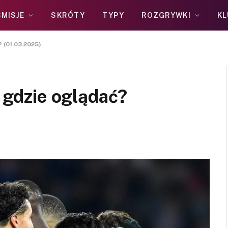
MISJE
SKRÓTY
TYPY
ROZGRYWKI
KL
? (01.03.2025)
, gdzie oglądać?