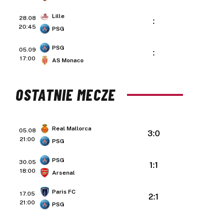
Lille
28.08
:
20:45
PSG
PSG
05.09
:
17:00
AS Monaco
OSTATNIE MECZE
Real Mallorca
05.08
3:0
21:00
PSG
PSG
30.05
1:1
18:00
Arsenal
Paris FC
17.05
2:1
21:00
PSG