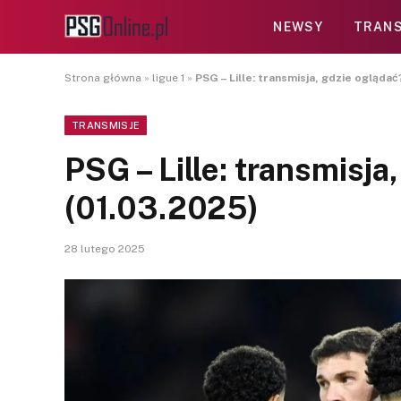
NEWSY
TRANS
Strona główna
»
ligue 1
»
PSG – Lille: transmisja, gdzie oglądać
TRANSMISJE
PSG – Lille: transmisja
(01.03.2025)
28 lutego 2025