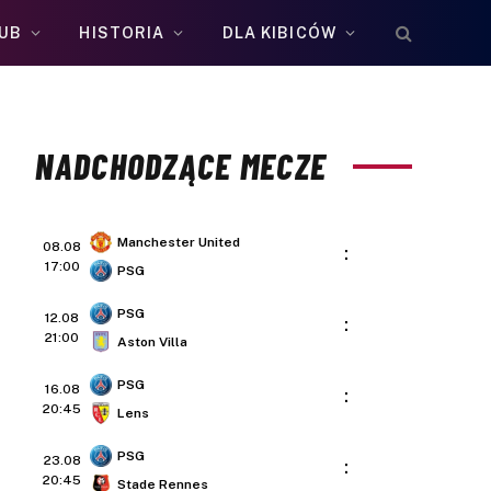
UB
HISTORIA
DLA KIBICÓW
NADCHODZĄCE MECZE
Manchester United
08.08
:
17:00
PSG
PSG
12.08
:
21:00
Aston Villa
PSG
16.08
:
20:45
Lens
PSG
23.08
:
20:45
Stade Rennes