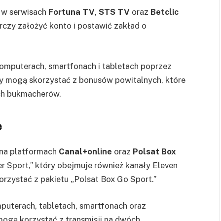
e w serwisach
Fortuna TV
,
STS TV
oraz
Betclic
arczy założyć konto i postawić zakład o
komputerach, smartfonach i tabletach poprzez
cy mogą skorzystać z bonusów powitalnych, które
ch bukmacherów.
e
 na platformach
Canal+online
oraz
Polsat Box
er Sport,” który obejmuje również kanały Eleven
rzystać z pakietu „Polsat Box Go Sport.”
puterach, tabletach, smartfonach oraz
mogą korzystać z transmisji na dwóch