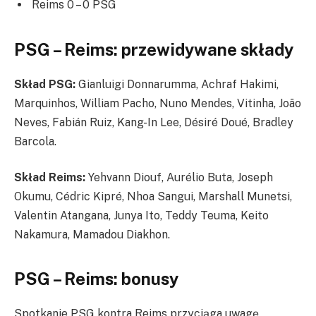
Reims 0 – 0 PSG
PSG – Reims: przewidywane składy
Skład PSG:
Gianluigi Donnarumma, Achraf Hakimi,
Marquinhos, William Pacho, Nuno Mendes, Vitinha, João
Neves, Fabián Ruiz, Kang-In Lee, Désiré Doué, Bradley
Barcola.
Skład Reims:
Yehvann Diouf, Aurélio Buta, Joseph
Okumu, Cédric Kipré, Nhoa Sangui, Marshall Munetsi,
Valentin Atangana, Junya Ito, Teddy Teuma, Keito
Nakamura, Mamadou Diakhon.
PSG – Reims: bonusy
Spotkanie PSG kontra Reims przyciąga uwagę