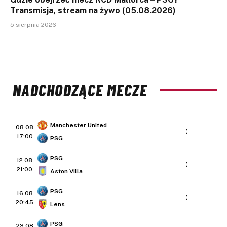
Transmisja, stream na żywo (05.08.2026)
5 sierpnia 2026
NADCHODZĄCE MECZE
Manchester United
08.08
:
17:00
PSG
PSG
12.08
:
21:00
Aston Villa
PSG
16.08
:
20:45
Lens
PSG
23.08