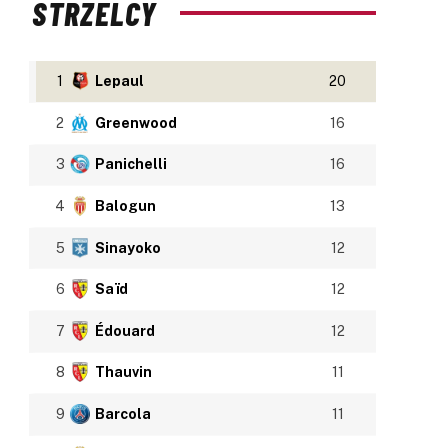
STRZELCY
1
Lepaul
20
2
Greenwood
16
3
Panichelli
16
4
Balogun
13
5
Sinayoko
12
6
Saïd
12
7
Édouard
12
8
Thauvin
11
9
Barcola
11