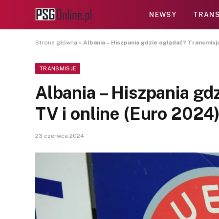
NEWSY
TRANS
Strona główna
»
Albania – Hiszpania gdzie oglądać? Transmisja
TRANSMISJE
Albania – Hiszpania gd
TV i online (Euro 2024
23 czerwca 2024