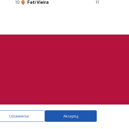
10
Fati Vieira
11
ie.
Szczegóły
Ustawienia
Akceptuj