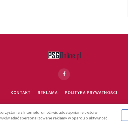
Facebook
KONTAKT
REKLAMA
POLITYKA PRYWATNOŚCI
znie dla osób powyżej 18 lat. Hazard może uzależniać. Graj odpowiedzialn
korzystania z Internetu, umożliwić udostępnianie treści w
2026 PSGonline.pl
 i wyświetlać spersonalizowane reklamy w oparciu o aktywność