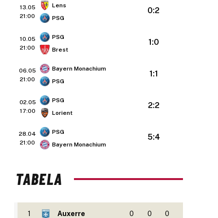
Lens
13.05
0:2
21:00
PSG
PSG
10.05
1:0
21:00
Brest
Bayern Monachium
06.05
1:1
21:00
PSG
PSG
02.05
2:2
17:00
Lorient
PSG
28.04
5:4
21:00
Bayern Monachium
TABELA
1
Auxerre
0
0
0