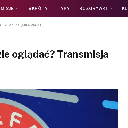
MISJE
SKRÓTY
TYPY
ROZGRYWKI
KL
 TV i online (Euro 2024)
zie oglądać? Transmisja
)