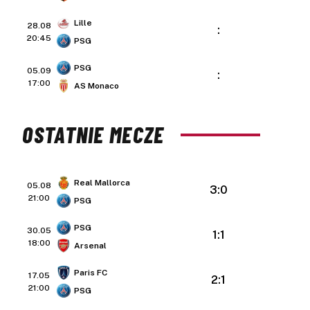
Lille
28.08
:
20:45
PSG
PSG
05.09
:
17:00
AS Monaco
OSTATNIE MECZE
Real Mallorca
05.08
3:0
21:00
PSG
PSG
30.05
1:1
18:00
Arsenal
Paris FC
17.05
2:1
21:00
PSG