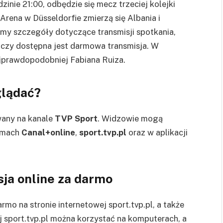
inie 21:00, odbędzie się mecz trzeciej kolejki
rena w Düsseldorfie zmierzą się Albania i
amy szczegóły dotyczące transmisji spotkania,
z czy dostępna jest darmowa transmisja. W
jprawdopodobniej Fabiana Ruiza.
glądać?
wany na kanale
TVP Sport
. Widzowie mogą
ormach
Canal+online
,
sport.tvp.pl
oraz w aplikacji
sja online za darmo
mo na stronie internetowej sport.tvp.pl, a także
j sport.tvp.pl można korzystać na komputerach, a