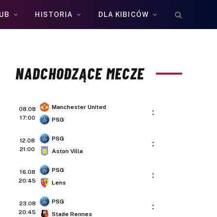
UB
HISTORIA
DLA KIBICÓW
NADCHODZĄCE MECZE
Manchester United
08.08
:
17:00
PSG
PSG
12.08
:
21:00
Aston Villa
PSG
16.08
:
20:45
Lens
PSG
23.08
:
20:45
Stade Rennes