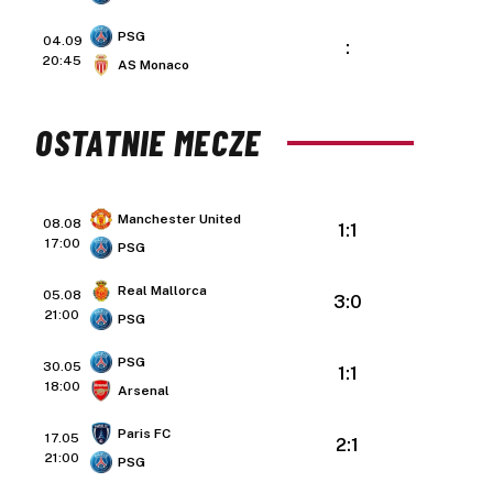
PSG
04.09
:
20:45
AS Monaco
OSTATNIE MECZE
Manchester United
08.08
1:1
17:00
PSG
Real Mallorca
05.08
3:0
21:00
PSG
PSG
30.05
1:1
18:00
Arsenal
Paris FC
17.05
2:1
21:00
PSG