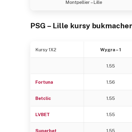
Montpellier – Lille
PSG – Lille
kursy bukmacher
Kursy 1X2
Wygra – 1
1.55
Fortuna
1.56
Betclic
1.55
LVBET
1.55
Superbet
1.55