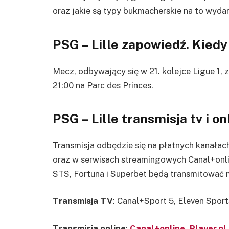
oraz jakie są typy bukmacherskie na to wydar
PSG – Lille
zapowiedź. Kiedy 
Mecz, odbywający się w 21. kolejce Ligue 1, 
21:00 na Parc des Princes.
PSG – Lille
transmisja tv i o
Transmisja odbędzie się na płatnych kanałac
oraz w serwisach streamingowych Canal+onli
STS, Fortuna i Superbet będą transmitować 
Transmisja TV
:
Canal+Sport 5, Eleven Sport
Transmisja online
:
Canal+online
,
Player.pl