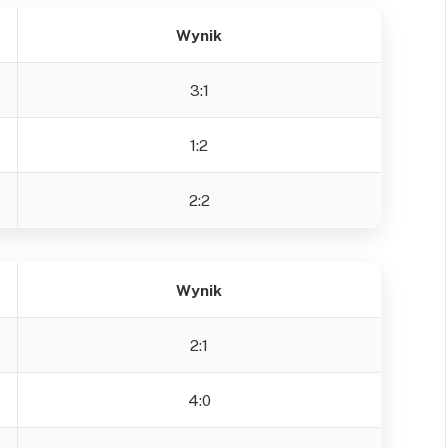
Wynik
3:1
1:2
2:2
Wynik
2:1
4:0