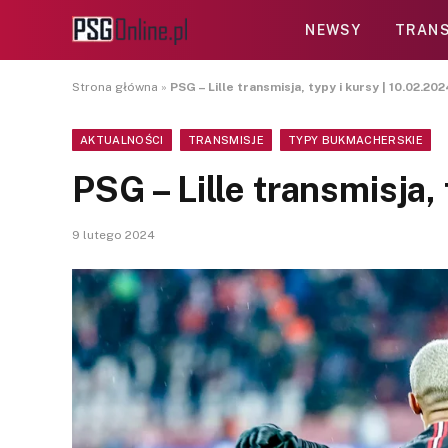
NEWSY
TRANS
Strona główna
»
PSG – Lille transmisja, typy i kursy | 10.02.20
AKTUALNOŚCI
TRANSMISJE
TYPY BUKMACHERSKIE
PSG – Lille transmisja,
9 lutego 2024