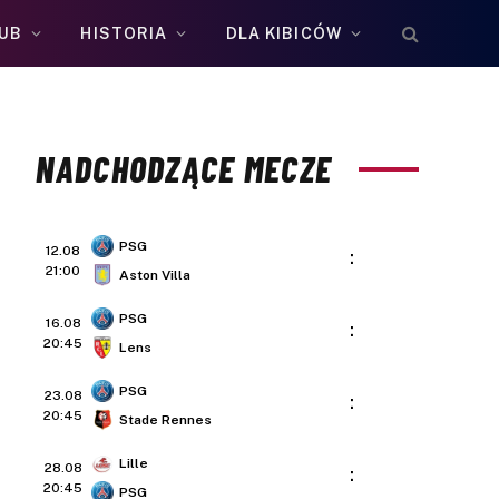
UB
HISTORIA
DLA KIBICÓW
NADCHODZĄCE MECZE
PSG
12.08
:
21:00
Aston Villa
PSG
16.08
:
20:45
Lens
PSG
23.08
:
20:45
Stade Rennes
Lille
28.08
:
20:45
PSG