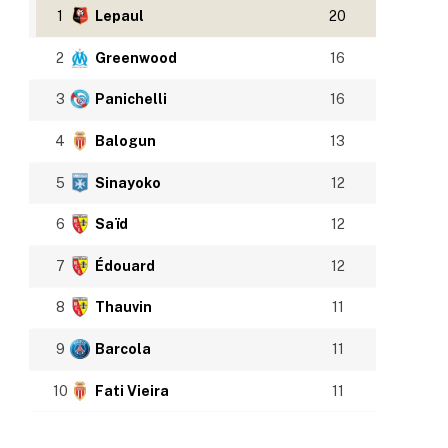
1
Lepaul
20
2
Greenwood
16
3
Panichelli
16
4
Balogun
13
5
Sinayoko
12
6
Saïd
12
7
Édouard
12
8
Thauvin
11
9
Barcola
11
10
Fati Vieira
11