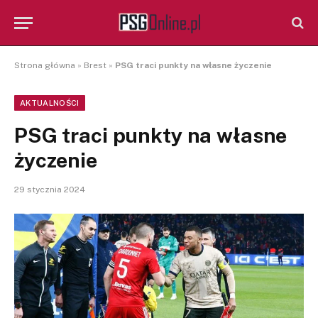
Strona główna
»
Brest
»
PSG traci punkty na własne życzenie
AKTUALNOŚCI
PSG traci punkty na własne
życzenie
29 stycznia 2024