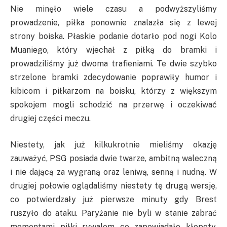
Nie minęło wiele czasu a podwyższyliśmy
prowadzenie, piłka ponownie znalazła się z lewej
strony boiska. Płaskie podanie dotarło pod nogi Kolo
Muaniego, który wjechał z piłką do bramki i
prowadziliśmy już dwoma trafieniami. Te dwie szybko
strzelone bramki zdecydowanie poprawiły humor i
kibicom i piłkarzom na boisku, którzy z większym
spokojem mogli schodzić na przerwę i oczekiwać
drugiej części meczu.
Niestety, jak już kilkukrotnie mieliśmy okazję
zauważyć, PSG posiada dwie twarze, ambitną waleczną
i nie dającą za wygraną oraz leniwą, senną i nudną. W
drugiej połowie oglądaliśmy niestety tę drugą wersję,
co potwierdzały już pierwsze minuty gdy Brest
ruszyło do ataku. Paryżanie nie byli w stanie zabrać
momentami piłki rywalom co zapowiadało kłopoty.